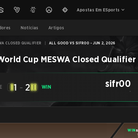
Apostas Em ESports
dores
Notícias
Artigos
A CLOSED QUALIFIER
|
ALL GOOD VS SIFR00 - JUN 2, 2026
World Cup MESWA Closed Qualifier
sifr00
1
-
2
E
WIN
-
WIN
s