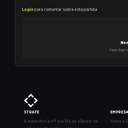
Login
para comentar sobre esta partida
Nen
Faça login e
STRAFE
EMPRES
A experiência nº1 dos fãs de eSports na
Sobre a S