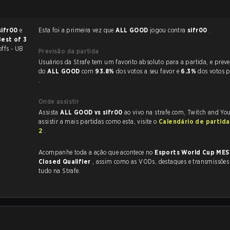
sifr00
e
Esta foi a primeira vez que
ALL GOOD
jogou contra
sifr00
.
Best of 3
offs - UB
Previsão da partida
Usuários da Strafe tem um favorito absoluto para a partida, e preveem a vitória
do
ALL GOOD
com
93.8%
dos votos a seu favor e
6.3%
dos votos 
.
Onde assistir
Assista
ALL GOOD vs sifr00
ao vivo na strafe.com, Twitch and Yo
assistir a mais partidas como esta, visite o
Calendário de partid
2
.
Acompanhe toda a ação que acontece no
Esports World Cup ME
Closed Qualifier
, assim como as VODs, destaques e transmissões ao vivo,
tudo na Strafe.