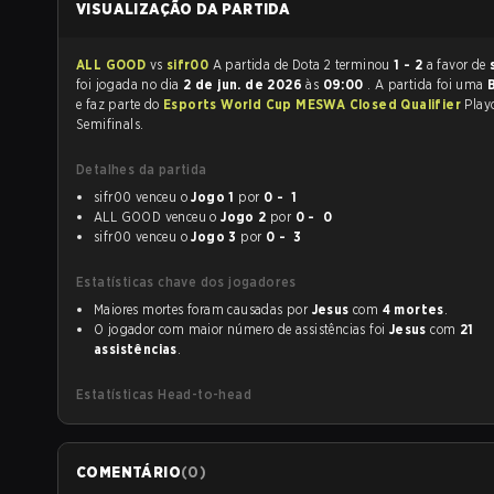
VISUALIZAÇÃO DA PARTIDA
ALL GOOD
vs
sifr00
A partida de Dota 2 terminou
1 - 2
a favor de
foi jogada no dia
2 de jun. de 2026
às
09:00
. A partida foi uma
e faz parte do
Esports World Cup MESWA Closed Qualifier
Play
Semifinals.
Detalhes da partida
sifr00 venceu o
Jogo 1
por
0 - 1
ALL GOOD venceu o
Jogo 2
por
0 - 0
sifr00 venceu o
Jogo 3
por
0 - 3
Estatísticas chave dos jogadores
Maiores mortes foram causadas por
Jesus
com
4 mortes
.
O jogador com maior número de assistências foi
Jesus
com
21
assistências
.
Estatísticas Head-to-head
COMENTÁRIO
(
0
)