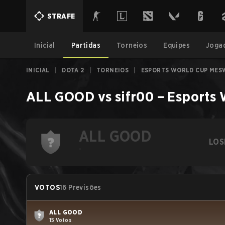
STRAFE
Inicial
Partidas
Torneios
Equipes
Joga
INICIAL
|
DOTA 2
|
TORNEIOS
|
ESPORTS WORLD CUP MESW
ALL GOOD
vs
sifr00
–
Esports 
ALL GOOD
LOS
-
VOTOS
16 Previsões
ALL GOOD
15 Votos