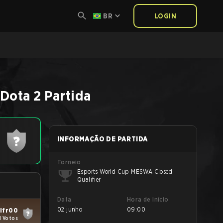
BR
LOGIN
Dota 2
Partida
INFORMAÇÃO DE PARTIDA
Torneio
Esports World Cup MESWA Closed
Qualifier
Data
Hora de início
02 junho
09:00
ifr00
1 Votos