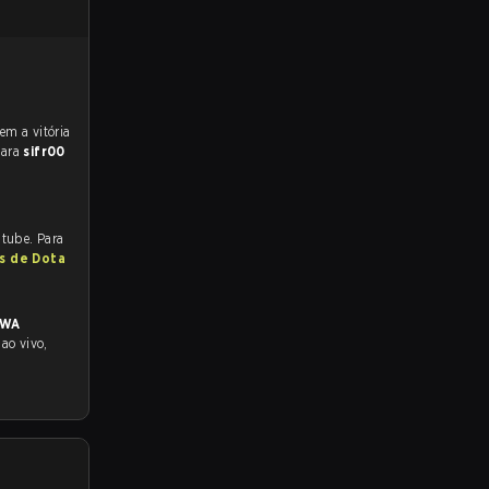
para
sifr00
utube. Para
as de Dota
SWA