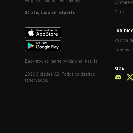
web e em dispositivos móveis.
Contate-
Carreira
Strafe, tudo em eSports
JURÍDIC
Política 
Termos d
Background image by
Karuhe_KarlHe
SIGA
2026
Sidledes AB. Todos os direitos
reservados.