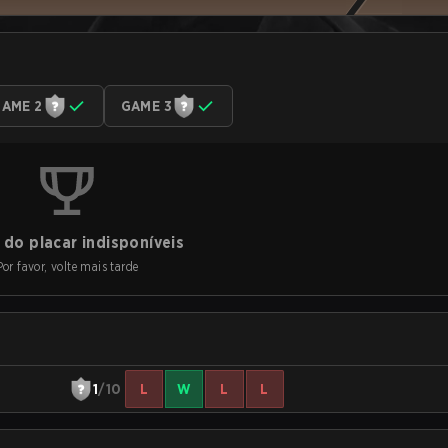
AME 2
GAME 3
do placar indisponíveis
Por favor, volte mais tarde
1
/10
L
W
L
L