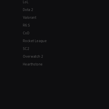
LoL
Dota 2
Valorant
R6:S
CoD
Rocket League
SC2
Overwatch 2
Hearthstone