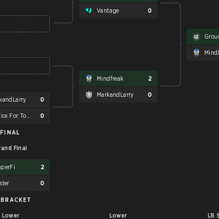
Vantage
0
Grou
Mind
Mindfreak
2
MarkandLarry
0
kandLarry
0
Justice For Tomorrow
0
FINAL
rand Final
perFi
2
ster
0
 BRACKET
Lower
Lower
LB 