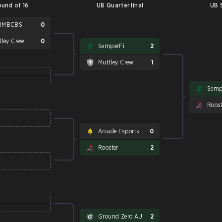
und of 16
UB Quarterfinal
UB 
BMBCBS
0
tley Crew
0
SemperFi
2
Muttley Crew
1
Semp
Roost
Arcade Esports
0
Rooster
2
Ground Zero.AU
2