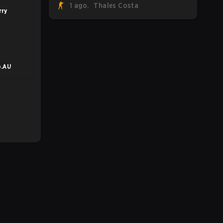
1 ago.
Thales Costa
FaZe Clan, Team Spirit, Astralis e MOUZ
rry
são os quatro sobreviventes ainda
lutando pelo troféu, enquanto paiN
Gaming se tornou a última equipe
eliminada da chave.
o.AU