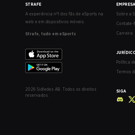
STRAFE
EMPRES
A experiência nº1 dos fãs de eSports na
Sobre a S
web e em dispositivos móveis.
Contate-
Carreira
Strafe, tudo em eSports
JURÍDIC
Política 
Termos d
2026
Sidledes AB. Todos os direitos
SIGA
reservados.