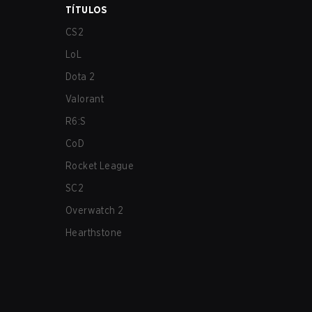
TÍTULOS
CS2
LoL
Dota 2
Valorant
R6:S
CoD
Rocket League
SC2
Overwatch 2
Hearthstone