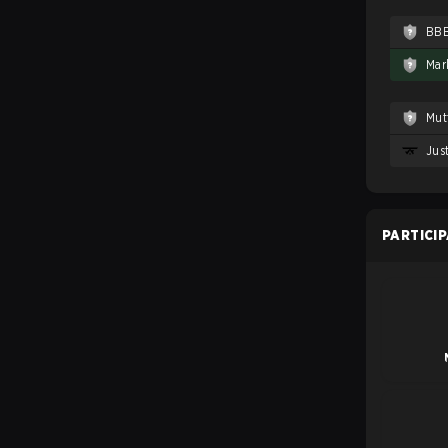
BB
Mar
Mut
PARTICI