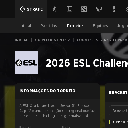
STRAFE
Inicial
Partidas
Torneios
Equipes
Joga
INICIAL
|
COUNTER-STRIKE 2
|
COUNTER-STRIKE 2 TORNEI
2026 ESL Challen
INFORMAÇÕES DO TORNEIO
BRACKET
A ESL Challenger League Season 51: Europe -
Cup #2 é uma competição sub-regional que faz
Bracket
parte da ESL Challenger League mais ampla.
UPPER 
Esport
Data