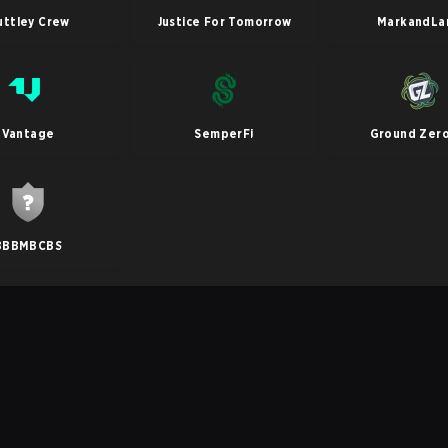
uttley Crew
Justice For Tomorrow
MarkandLa
Vantage
SemperFi
Ground Zer
BBBMBCBS