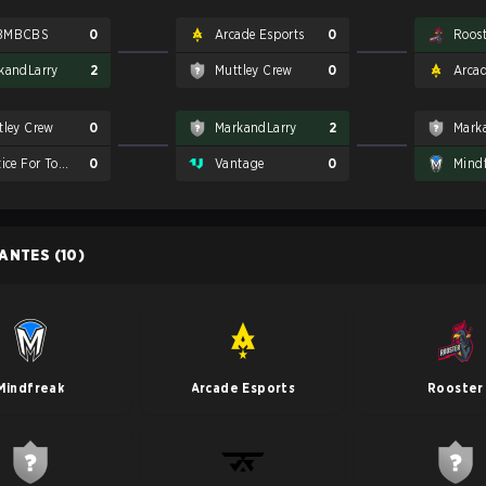
BMBCBS
0
Arcade Esports
0
Roost
kandLarry
2
Muttley Crew
0
Arcad
tley Crew
0
MarkandLarry
2
Mark
Justice For Tomorrow
0
Vantage
0
Mind
PANTES
(10)
Mindfreak
Arcade Esports
Rooster