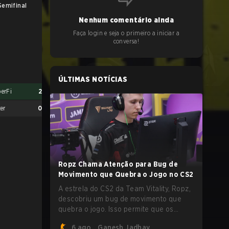
Semifinal
UB Finals
Nenhum comentário ainda
Faça login e seja o primeiro a iniciar a
conversa!
ÚLTIMAS NOTÍCIAS
erFi
2
er
0
Ropz Chama Atenção para Bug de
Movimento que Quebra o Jogo no CS2
SemperFi
2
A estrela do CS2 da Team Vitality, Ropz,
Ground Zero.AU
0
descobriu um bug de movimento que
quebra o jogo. Isso permite que os
jogadores alcancem velocidades
6 ago.
Ganesh Jadhav