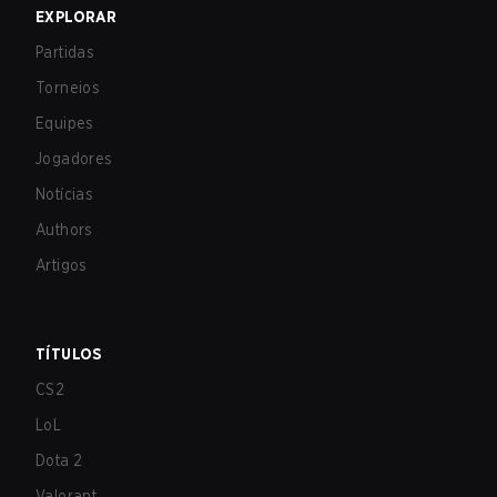
EXPLORAR
Partidas
Torneios
Equipes
Jogadores
Notícias
Authors
Artigos
TÍTULOS
CS2
LoL
Dota 2
Valorant