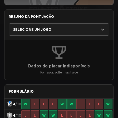
RESUMO DA PONTUAÇÃO
SELECIONE UM JOGO
Dados do placar indisponíveis
Por favor, volte mais tarde
FORMULÁRIO
4
/10
W
L
L
L
W
W
L
L
L
W
4
/10
L
L
W
W
L
L
L
L
W
W