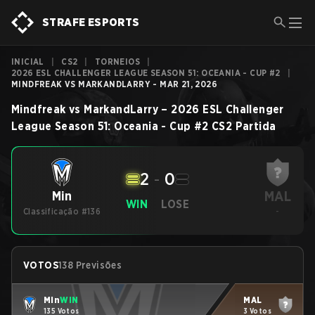
STRAFE ESPORTS
INICIAL
|
CS2
|
TORNEIOS
|
2026 ESL CHALLENGER LEAGUE SEASON 51: OCEANIA - CUP #2
|
MINDFREAK VS MARKANDLARRY - MAR 21, 2026
Mindfreak
vs
MarkandLarry
–
2026 ESL Challenger
League Season 51: Oceania - Cup #2
CS2
Partida
2
-
0
MAL
Min
WIN
LOSE
Classificação #136
-
VOTOS
138 Previsões
Min
WIN
MAL
135 Votos
3 Votos