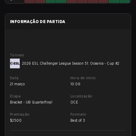
INFORMAÇÃO DE PARTIDA
Torneio
2026 ESL Challenger League Season 51: Oceania - Cup #2
Data
Hora de início
21 março
10:06
Etapa
Localização
Bracket - UB Quarterfinal
OCE
Premiação
Formato
$
2500
Best of 3