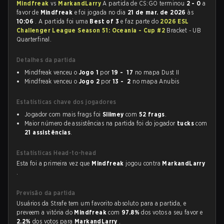
Mindfreak
vs
MarkandLarry
A partida de CS:GO terminou
2 - 0
a
favor de
Mindfreak
e foi jogada no dia
21 de mar. de 2026
às
10:06
. A partida foi uma
Best of 3
e faz parte do
2026 ESL
Challenger League Season 51: Oceania - Cup #2
Bracket - UB
Quarterfinal.
Detalhes da partida
Mindfreak venceu o
Jogo 1
por
19 - 17
no mapa Dust II
Mindfreak venceu o
Jogo 2
por
13 - 2
no mapa Anubis
Estatísticas chave dos jogadores
Jogador com mais frags foi
Sliimey
com
52 frags
.
Maior número de assistências na partida foi do jogador
tucks
com
21 assistências
.
Estatísticas Head-to-head
Esta foi a primeira vez que
Mindfreak
jogou contra
MarkandLarry
.
Previsão da partida
Usuários da Strafe tem um favorito absoluto para a partida, e
preveem a vitória do
Mindfreak
com
97.8%
dos votos a seu favor e
2.2%
dos votos para
MarkandLarry
.