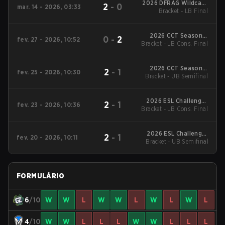
2026 DFRAG Wildcard
2
-
0
mar. 14 - 2026, 03:33
Bracket - LB Final
LAN Season 1
2026 CCT Season 3
0
-
2
fev. 27 - 2026, 10:52
Bracket - LB Cons. Final
Oceania Series #4
2026 CCT Season 3
2
-
1
fev. 25 - 2026, 10:30
Bracket - UB Semifinal
Oceania Series #4
2026 ESL Challenger
2
-
1
fev. 23 - 2026, 10:36
Bracket - LB Cons. Final
League Season 51:
Oceania - Cup #1
2026 ESL Challenger
2
-
1
fev. 20 - 2026, 10:11
Bracket - UB Semifinal
League Season 51:
Oceania - Cup #1
FORMULÁRIO
6
/10
W
W
L
W
W
L
W
L
W
L
4
/10
W
W
L
L
L
W
W
L
L
L