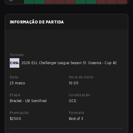
INFORMAÇÃO DE PARTIDA
Torneio
2026 ESL Challenger League Season 51: Oceania - Cup #2
Data
Hora de início
23 março
10:05
Etapa
Localização
Bracket - UB Semifinal
OCE
Premiação
Formato
$
2500
Best of 3