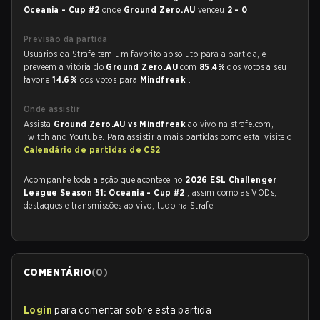
Oceania - Cup #2
onde
Ground Zero.AU
venceu
2 - 0
.
Previsão da partida
Usuários da Strafe tem um favorito absoluto para a partida, e
preveem a vitória do
Ground Zero.AU
com
85.4%
dos votos a seu
favor e
14.6%
dos votos para
Mindfreak
.
Onde assistir
Assista
Ground Zero.AU vs Mindfreak
ao vivo na strafe.com,
Twitch and Youtube. Para assistir a mais partidas como esta, visite o
Calendário de partidas de CS2
.
Acompanhe toda a ação que acontece no
2026 ESL Challenger
League Season 51: Oceania - Cup #2
, assim como as VODs,
destaques e transmissões ao vivo, tudo na Strafe.
COMENTÁRIO
(
0
)
Login
para comentar sobre esta partida