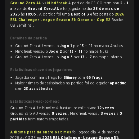
Ground Zero.AU
vs
Mindfreak
A partida de CS:GO terminou
2 - 1
a favor de
Ground Zero.AU
e foi jogada no dia
23 de mar. de
2026
às
10:05
. A partida foi uma
Best of 3
e faz parte do
2026
ESL Challenger League Season 51: Oceania - Cup #2
Bracket -
UB Semifinal.
Detalhes da partida
Ground Zero.AU venceu o
Jogo 1
por
13 - 11
no mapa Anubis
Mindfreak venceu o
Jogo 2
por
13 - 11
no mapa Nuke
Ground Zero.AU venceu o
Jogo 3
por
13 - 7
no mapa Inferno
Estatísticas chave dos jogadores
Jogador com mais frags foi
Sliimey
com
65 frags
.
Maior número de assistências na partida foi do jogador
apocdud
com
23 assistências
.
Estatísticas Head-to-head
Ground Zero.AU e Mindfreak haviam se enfrentado
12 vezes
.
Ground Zero.AU venceu
9 vezes
, Mindfreak venceu
3 vezes
e
0
partidas
terminaram empatadas.
A última partida entre os times
foi jogada dia 14 de mar. de
2026 às 03:33 no
2026 ESL Challenger League Season 51: