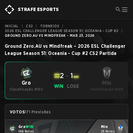
STRAFE ESPORTS
INICIAL
|
CS2
|
TORNEIOS
|
2026 ESL CHALLENGER LEAGUE SEASON 51: OCEANIA - CUP #2
|
GROUND ZERO.AU VS MINDFREAK - MAR 23, 2026
Ground Zero.AU
vs
Mindfreak
–
2026 ESL Challenger
League Season 51: Oceania - Cup #2
CS2
Partida
2
-
1
Min
Gro
WIN
LOSE
Classificação #102
Classificação #135
VOTOS
171 Previsões
Gro
WIN
Min
146 Votos
25 Votos