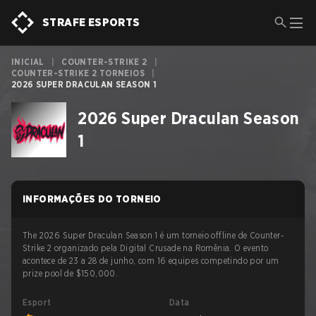
STRAFE ESPORTS
INICIAL
|
COUNTER-STRIKE 2
|
COUNTER-STRIKE 2 TORNEIOS
|
2026 SUPER DRACULAN SEASON 1
2026 Super Draculan Season
1
INFORMAÇÕES DO TORNEIO
The 2026 Super Draculan Season 1 é um torneio offline de Counter-
Strike 2 organizado pela Digital Crusade na Romênia. O evento
acontece de 23 a 28 de junho, com 16 equipes competindo por um
prize pool de $150,000.
Esport
Data