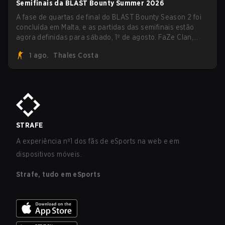
Semifinais da BLAST Bounty Summer 2026
A fase de quartas de final do BLAST Bounty Season 2 foi
concluída em Malta, e as partidas das semifinais estão
agora definidas para sábado, 1º de agosto. FaZe Clan,
Team Spirit, Astralis e MOUZ são os quatro sobreviventes
1 ago.
Thales Costa
ainda lutando pelo troféu, enquanto paiN Gaming se
tornou a última equipe eliminada da chave.
STRAFE
A experiência nº1 dos fãs de eSports na web e em
dispositivos móveis.
Strafe, tudo em eSports