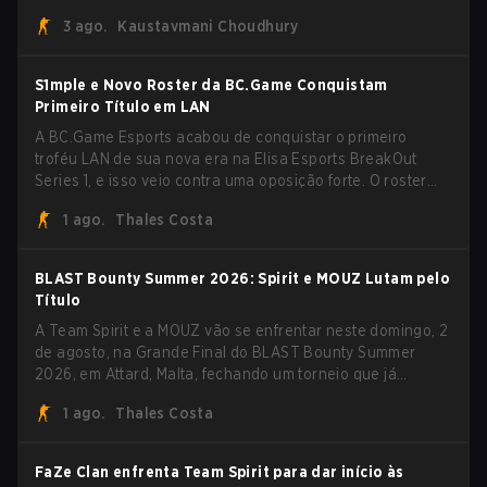
desconhecida. MOUZ, recém-saído de roster moves e role
3 ago.
Kaustavmani Choudhury
shuffles, avançou pela Team Spirit em uma série
dominante por 3-1 para erguer o troféu do BLAST Bounty
Summer 2026.
S1mple e Novo Roster da BC.Game Conquistam
Primeiro Título em LAN
A BC.Game Esports acabou de conquistar o primeiro
troféu LAN de sua nova era na Elisa Esports BreakOut
Series 1, e isso veio contra uma oposição forte. O roster
revigorado passou por cima da competição, encerrando a
1 ago.
Thales Costa
campanha com cinco vitórias seguidas e uma varrida
limpa de 2-0 na final.
BLAST Bounty Summer 2026: Spirit e MOUZ Lutam pelo
Título
A Team Spirit e a MOUZ vão se enfrentar neste domingo, 2
de agosto, na Grande Final do BLAST Bounty Summer
2026, em Attard, Malta, fechando um torneio que já
entregou várias surpresas pelo caminho.
1 ago.
Thales Costa
FaZe Clan enfrenta Team Spirit para dar início às