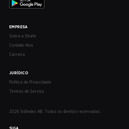
EMPRESA
Sobre a Strafe
Contate-Nos
Carreira
JURÍDICO
Política de Privacidade
Termos de Serviço
2026
Sidledes AB. Todos os direitos reservados.
SIGA