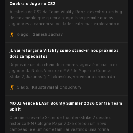
Quebra o Jogo no CS2
A estrela do CS2 da Team Vitality, Ropz, descobriu um bug
de movimento que quebra o jogo. Isso permite que os
jogadores alcancem velocidades extremas explorando o
sistema subtick.
6 ago.
Ganesh Jadhav
jL vai reforçar a Vitality como stand-in nos próximos
dois campeonatos
Depois de um dia cheio de rumores, agora é oficial: o ex-
jogador da Natus Vincere e MVP de Major no Counter-
Strike 2, Justinas "jL" Lekavičius, vai vestir a camisa da
Team Vitality na BLAST Open Porto e na PGL Masters
5 ago.
Kaustavmani Choudhury
Bucharest.
MOUZ Vence BLAST Bounty Summer 2026 Contra Team
Spirit
O primeiro evento S-tier de Counter-Strike 2 desde o
histórico IEM Cologne Major 2026 coroou um novo
campeão, e é um nome familiar vestindo uma forma