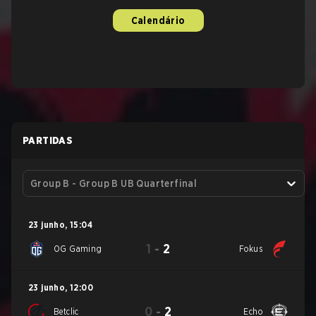
Calendário
PARTIDAS
Group B - Group B UB Quarterfinal
23 junho
,
15:04
1
-
2
OG Gaming
Fokus
23 junho
,
12:00
0
-
2
Betclic
Echo