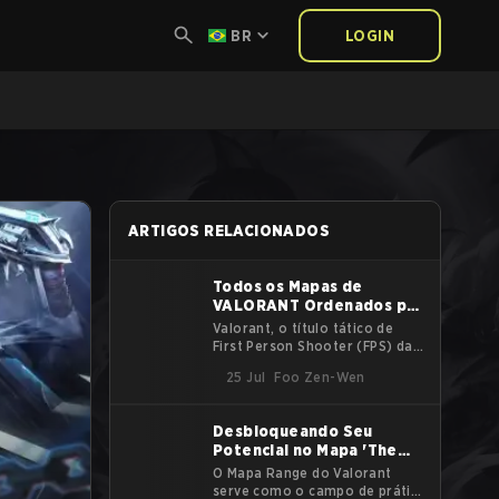
BR
LOGIN
ARTIGOS RELACIONADOS
Todos os Mapas de
VALORANT Ordenados por
Lançamento
Valorant, o título tático de
First Person Shooter (FPS) da
Riot, está agora em seu quarto
25 Jul
Foo Zen-Wen
ano. Ao longo do tempo, novos
mapas foram adicionados ao
pool para mudar a jogabilidade
Desbloqueando Seu
e revitalizar a base de
Potencial no Mapa 'The
jogadores. Cada mapa de
Range' do Valorant
Valorant tem sua própria
O Mapa Range do Valorant
personalidade e características
serve como o campo de prática