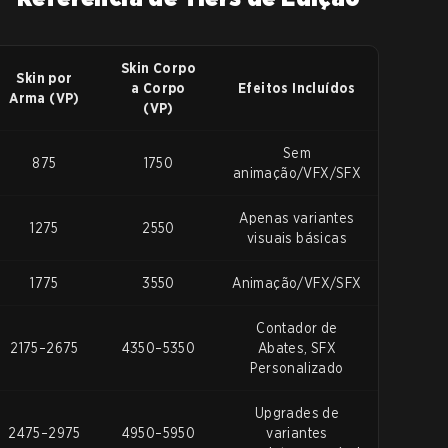
Skin Corpo
Skin por
a Corpo
Efeitos Incluídos
Arma (VP)
(VP)
Sem
875
1750
animação/VFX/SFX
Apenas variantes
1275
2550
visuais básicas
1775
3550
Animação/VFX/SFX
Contador de
2175–2675
4350–5350
Abates, SFX
Personalizado
Upgrades de
2475–2975
4950–5950
variantes