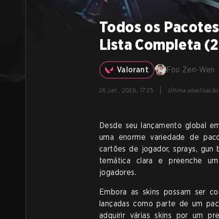
Todos os Pacotes
Lista Completa (
Valorant
Foo Zen-Wen
|
26 jun., 2026, 17:25
Última atualização
Desde seu lançamento global em
uma enorme variedade de pacot
cartões de jogador, sprays, gun
temática clara e preenche um
jogadores.
Embora as skins possam ser co
lançadas como parte de um pac
adquirir várias skins por um 