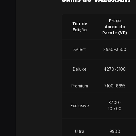
Preço
Tier de
Aprox. do
Edição
Pacote (VP)
Select
2930–3500
Deluxe
4270–5100
Premium
7100–8855
8700–
Exclusive
10.700
Ultra
9900