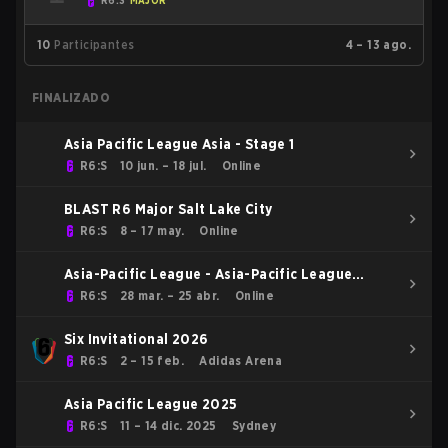
R6:S
MAJOR
10
Participantes
4 – 13 ago.
FINALIZADO
Asia Pacific League Asia - Stage 1
R6:S
10 jun. – 18 jul.
Online
BLAST R6 Major Salt Lake City
R6:S
8 – 17 may.
Online
Asia-Pacific League - Asia-Pacific League
Kickoff: Asia
R6:S
28 mar. – 25 abr.
Online
Six Invitational 2026
R6:S
2 – 15 feb.
Adidas Arena
Asia Pacific League 2025
R6:S
11 – 14 dic. 2025
Sydney