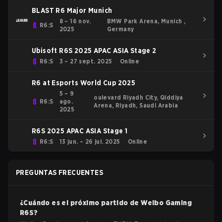
BLAST R6 Major Munich
8 – 16 nov.
BMW Park Arena, Munich ,
R6:S
2025
Germany
Ubisoft R6S 2025 APAC ASIA Stage 2
R6:S
3 – 27 sept. 2025
Online
R6 at Esports World Cup 2025
5 – 9
oulevard Riyadh City, Qiddiya
R6:S
ago.
Arena, Riyadh, Saudi Arabia
2025
R6S 2025 APAC ASIA Stage 1
R6:S
13 jun. – 26 jul. 2025
Online
PREGUNTAS FRECUENTES
¿Cuándo es el próximo partido de
Weibo Gaming
R6S
?