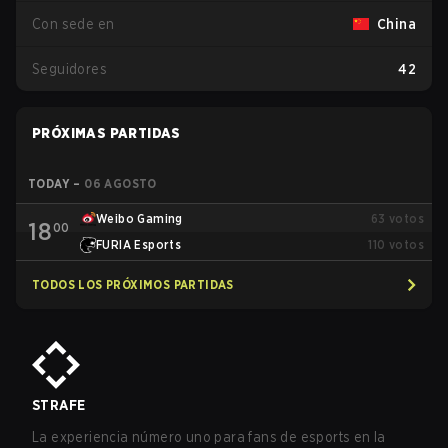
Con sede en
China
Seguidores
42
PRÓXIMAS PARTIDAS
TODAY
–
06 AGOSTO
Weibo Gaming
63
votos
18
00
FURIA Esports
110
votos
TODOS LOS PRÓXIMOS PARTIDAS
STRAFE
La experiencia número uno para fans de esports en la