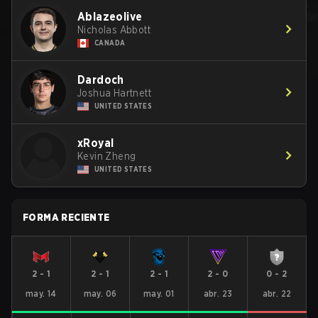
Ablazeolive
Nicholas Abbott
CANADA
Dardoch
Joshua Hartnett
UNITED STATES
xRoyal
Kevin Zheng
UNITED STATES
FORMA RECIENTE
2
-
1
2
-
1
2
-
1
2
-
0
0
-
2
may. 14
may. 06
may. 01
abr. 23
abr. 22