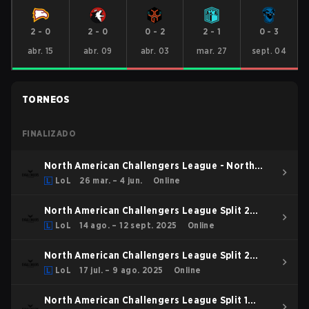
2
-
0
2
-
0
0
-
2
2
-
1
0
-
3
abr. 15
abr. 09
abr. 03
mar. 27
sept. 04
TORNEOS
FINALIZADO
North American Challengers League - North
American Challengers League Spring 2026
LoL
26 mar. – 4 jun.
Online
North American Challengers League Split 2
2025 Playoffs
LoL
14 ago. – 12 sept. 2025
Online
North American Challengers League Split 2
2025 Regular Season
LoL
17 jul. – 9 ago. 2025
Online
North American Challengers League Split 1