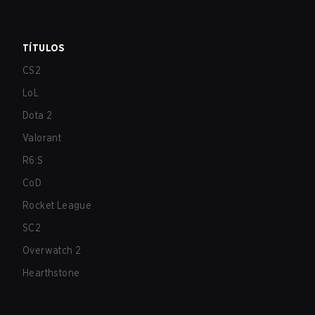
TÍTULOS
CS2
LoL
Dota 2
Valorant
R6:S
CoD
Rocket League
SC2
Overwatch 2
Hearthstone