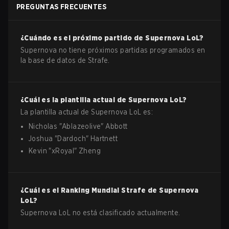
PREGUNTAS FRECUENTES
¿Cuándo es el próximo partido de
Supernova
LoL
?
Supernova no tiene próximos partidas programados en
la base de datos de Strafe.
¿Cuál es la plantilla actual de
Supernova
LoL
?
La plantilla actual de
Supernova
LoL
es:
Nicholas
"
Ablazeolive
"
Abbott
Joshua
"
Dardoch
"
Hartnett
Kevin
"
xRoyal
"
Zheng
¿Cuál es el Ranking Mundial Strafe de
Supernova
LoL
?
Supernova LoL no está clasificado actualmente.