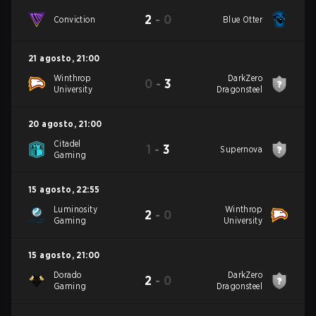
2
-
0
Conviction
Blue Otter
21 agosto
,
21:00
Winthrop
DarkZero
0
-
3
University
Dragonsteel
20 agosto
,
21:00
Citadel
1
-
3
Supernova
Gaming
15 agosto
,
22:55
Luminosity
Winthrop
2
-
0
Gaming
University
15 agosto
,
21:00
Dorado
DarkZero
2
-
0
Gaming
Dragonsteel