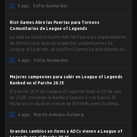
Camille que podrían afectar su presencia como support.
5 ago.
Sofia Guimarães
Riot Games Abre las Puertas para Torneos
Comunitarios de League of Legends
La vida se volverá mucho más fácil para los organizadores
de torneos que buscan organizar competiciones de
League of Legends, ya que Riot Games ha actualizado sus
Directrices de Competiciones Comunitarias. Los cambios
4 ago.
Sofia Guimarães
eliminan varias restricciones obsoletas.
Mejores campeones para subir en League of Legends
Ranked en el Parche 26.15
El parche 26.15 de League of Legends llegó el 29 de julio
de 2026, iniciando la Ranked Season 3 con fuerza. El
titular es sin duda el rework de Bel'Veth, pero la última
actualización también trajo algunos cambios muy
4 ago.
Martin Arévalo-Östberg
necesarios a picks que estaban overperforming. Con un
ranked slate fresco y un meta cambiante, aquí están los
mejores campeones para subir ranked en LoL Patch 26.15.
Grandes cambios en ítems y ADCs vienen a League of