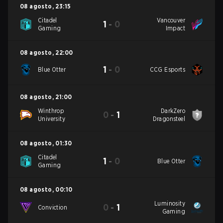
08 agosto
,
23:15
Citadel
Vancouver
1
-
0
Gaming
Impact
08 agosto
,
22:00
1
-
0
Blue Otter
CCG Esports
08 agosto
,
21:00
Winthrop
DarkZero
0
-
1
University
Dragonsteel
08 agosto
,
01:30
Citadel
1
-
0
Blue Otter
Gaming
08 agosto
,
00:10
Luminosity
0
-
1
Conviction
Gaming