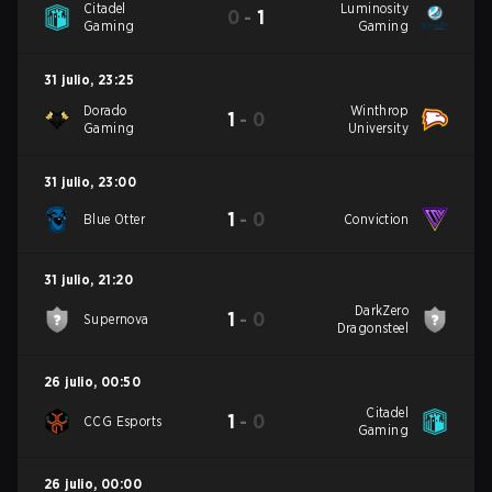
Citadel
Luminosity
0
-
1
Gaming
Gaming
31 julio
,
23:25
Dorado
Winthrop
1
-
0
Gaming
University
31 julio
,
23:00
1
-
0
Blue Otter
Conviction
31 julio
,
21:20
DarkZero
1
-
0
Supernova
Dragonsteel
26 julio
,
00:50
Citadel
1
-
0
CCG Esports
Gaming
26 julio
,
00:00