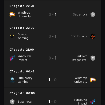
07 agosto
,
22:50
Winthrop
0
-
1
Supernova
University
07 agosto
,
22:00
Dorado
0
-
1
CCG Esports
Gaming
07 agosto
,
21:00
Vancouver
DarkZero
0
-
1
Impact
Dragonsteel
07 agosto
,
00:45
Luminosity
Winthrop
1
-
0
Gaming
University
07 agosto
,
00:00
Vancouver
1
-
0
Supernova
Impact