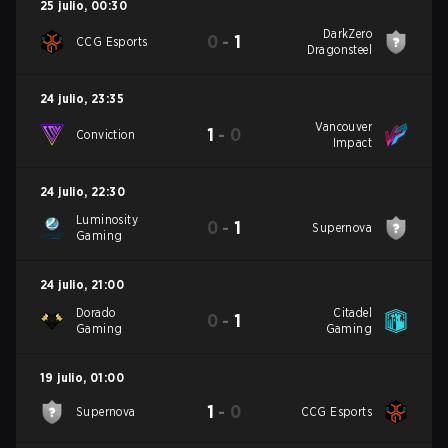
25 julio
,
00:30
DarkZero
0
-
1
CCG Esports
Dragonsteel
24 julio
,
23:35
Vancouver
1
-
0
Conviction
Impact
24 julio
,
22:30
Luminosity
0
-
1
Supernova
Gaming
24 julio
,
21:00
Dorado
Citadel
0
-
1
Gaming
Gaming
19 julio
,
01:00
1
-
0
Supernova
CCG Esports