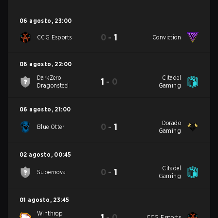
06 agosto
,
23:00
0
-
1
CCG Esports
Conviction
06 agosto
,
22:00
DarkZero
Citadel
1
-
0
Dragonsteel
Gaming
06 agosto
,
21:00
Dorado
0
-
1
Blue Otter
Gaming
02 agosto
,
00:45
Citadel
0
-
1
Supernova
Gaming
01 agosto
,
23:45
Winthrop
1
-
0
CCG Esports