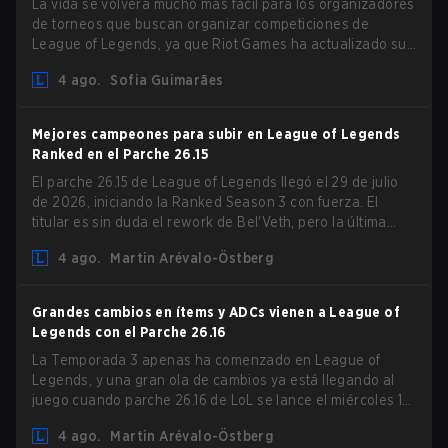
La vida se volverá mucho más fácil para los organizadores
de torneos que buscan organizar competiciones de
League of Legends, ya que Riot Games ha actualizado sus
Directrices de Competiciones Comunitarias. Los cambios
4 ago.
Sofia Guimarães
eliminan varias restricciones obsoletas.
Mejores campeones para subir en League of Legends
Ranked en el Parche 26.15
El parche 26.15 de League of Legends llegó el 29 de julio
de 2026, iniciando la Ranked Season 3 con fuerza. El
titular es sin duda el rework de Bel'Veth, pero la última
actualización también trajo algunos cambios muy
4 ago.
Martin Arévalo-Östberg
necesarios a picks que estaban overperforming. Con un
ranked slate fresco y un meta cambiante, aquí están los
mejores campeones para subir ranked en LoL Patch 26.15.
Grandes cambios en ítems y ADCs vienen a League of
Legends con el Parche 26.16
La Temporada 3 apenas ha comenzado en League of
Legends, y una gran ola de cambios ya está llegando al
juego cuando parche 26.16 de LoL se lance el miércoles 12
de agosto. Entre los aspectos destacados del nuevo
4 ago.
Martin Arévalo-Östberg
parche estarán los cambios en Resistencia Mágica (MR) a