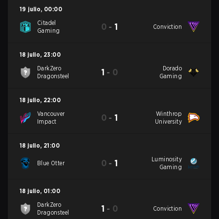
19 julio
,
00:00
Citadel
0
-
1
Conviction
Gaming
18 julio
,
23:00
DarkZero
Dorado
1
-
0
Dragonsteel
Gaming
18 julio
,
22:00
Vancouver
Winthrop
0
-
1
Impact
University
18 julio
,
21:00
Luminosity
0
-
1
Blue Otter
Gaming
18 julio
,
01:00
DarkZero
1
-
0
Conviction
Dragonsteel