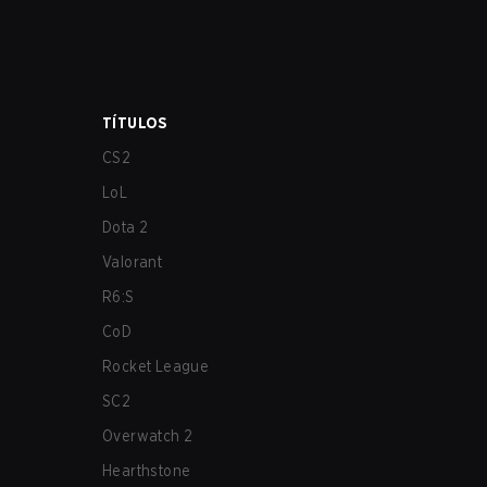
TÍTULOS
CS2
LoL
Dota 2
Valorant
R6:S
CoD
Rocket League
SC2
Overwatch 2
Hearthstone