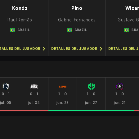
Kondz
Pino
Wiza
Raul Romão
Gabriel Fernandes
Gustavo 
BRAZIL
BRAZIL
BRA
TALLES DEL JUGADOR
DETALLES DEL JUGADOR
DETALLES DEL 
0
-
1
0
-
1
1
-
0
1
-
0
1
-
0
jul. 05
jul. 04
jun. 28
jun. 27
jun. 21