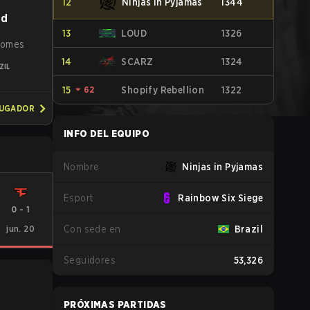
12
Ninjas in Pyjamas
1344
rd
13
LOUD
1326
Gomes
14
SCARZ
1324
ZIL
15
⏷
62
Shopify Rebellion
1322
JUGADOR
INFO DEL EQUIPO
Nombre
Ninjas in Pyjamas
Esport
Rainbow Six Siege
0
-
1
jun. 20
Con sede en
Brazil
Seguidores
53,326
PRÓXIMAS PARTIDAS