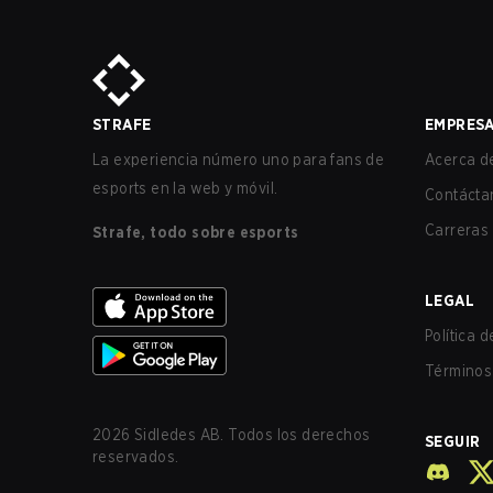
STRAFE
EMPRES
La experiencia número uno para fans de
Acerca de
esports en la web y móvil.
Contácta
Carreras
Strafe, todo sobre esports
LEGAL
Política 
Términos 
2026
Sidledes AB. Todos los derechos
SEGUIR
reservados.