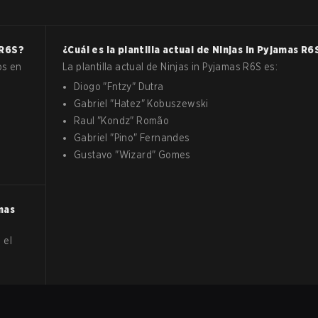
R6S
?
¿Cuál es la plantilla actual de
Ninjas in Pyjamas
R6
os en
La plantilla actual de
Ninjas in Pyjamas
R6S
es:
Diogo
"
Fntzy
"
Dutra
Gabriel
"
Hatez
"
Kobuszewski
Raul
"
Kondz
"
Romão
Gabriel
"
Pino
"
Fernandes
Gustavo
"
Wizard
"
Gomes
mas
 el