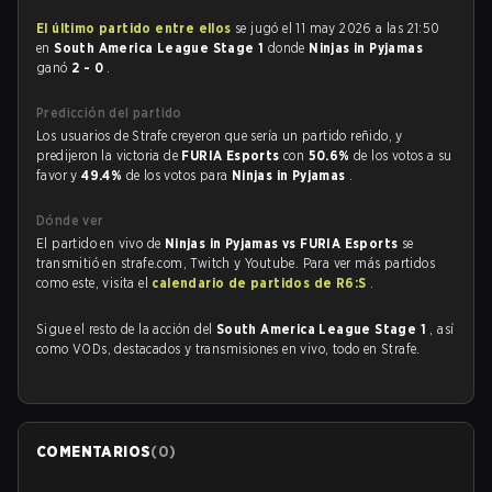
El último partido entre ellos
se jugó el 11 may 2026 a las 21:50
en
South America League Stage 1
donde
Ninjas in Pyjamas
ganó
2 - 0
.
Predicción del partido
Los usuarios de Strafe creyeron que sería un partido reñido, y
predijeron la victoria de
FURIA Esports
con
50.6%
de los votos a su
favor y
49.4%
de los votos para
Ninjas in Pyjamas
.
Dónde ver
El partido en vivo de
Ninjas in Pyjamas vs FURIA Esports
se
transmitió en strafe.com, Twitch y Youtube. Para ver más partidos
como este, visita el
calendario de partidos de R6:S
.
Sigue el resto de la acción del
South America League Stage 1
, así
como VODs, destacados y transmisiones en vivo, todo en Strafe.
COMENTARIOS
(
0
)