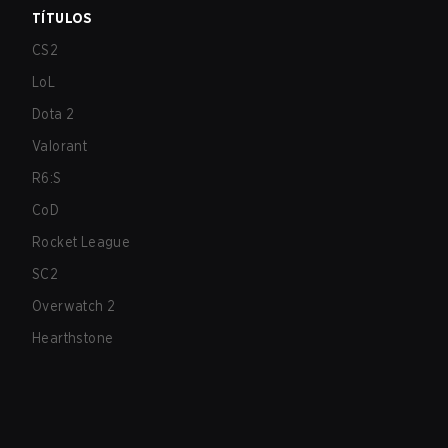
TÍTULOS
CS2
LoL
Dota 2
Valorant
R6:S
CoD
Rocket League
SC2
Overwatch 2
Hearthstone