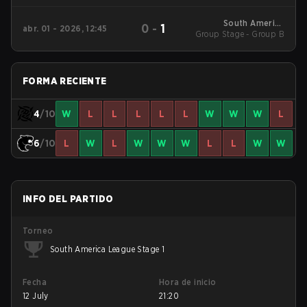
America League
Kickoff
South America
0
-
1
abr. 01 - 2026, 12:45
Group Stage - Group B
League - South
America League
Kickoff
FORMA RECIENTE
4
/10
W
L
L
L
L
L
W
W
W
L
6
/10
L
W
L
W
W
W
L
L
W
W
INFO DEL PARTIDO
Torneo
South America League Stage 1
Fecha
Hora de inicio
12 July
21:20