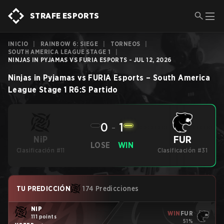
STRAFE ESPORTS
INICIO
|
RAINBOW 6: SIEGE
|
TORNEOS
|
SOUTH AMERICA LEAGUE STAGE 1
|
NINJAS IN PYJAMAS VS FURIA ESPORTS - JUL 12, 2026
Ninjas in Pyjamas
vs
FURIA Esports
–
South America
League Stage 1
R6:S
Partido
0
-
1
FUR
NiP
LOSE
WIN
Clasificación #11
Clasificación #31
TU PREDICCIÓN
174 Predicciones
NiP
WIN
FUR
111 points
51%