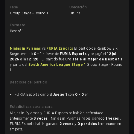
Fase
Ubicación
Group Stage - Round 1
Online
Formato
Best of 1
Ninjas in Pyjamas
vs
FURIA Esports
El partido de Rainbow Six
Siege terminó
0 - 1
a favor de
FURIA Esports
y se jugó el
12 jul
2026
a las
21:20
. El partido fue una
serie al mejor de Best of 1
y parte del
South America League Stage 1
Group Stage - Round
1.
Desglose del partido
FURIA Esports ganó el
Juego 1
con
0 - 0
en
Estadísticas cara a cara
Ninjas in Pyjamas y FURIA Esports se habían enfrentado
anteriormente
3 veces
. Ninjas in Pyjamas había ganado
1 veces
,
FURIA Esports había ganado
2 veces
y
0 partidos
terminaron en
empate.