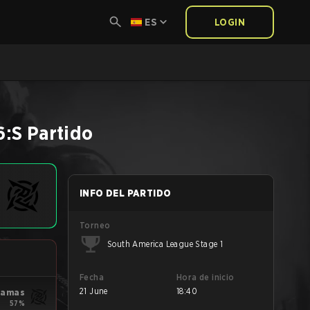
ES
LOGIN
6:S
Partido
INFO DEL PARTIDO
Torneo
South America League Stage 1
Fecha
Hora de inicio
21 June
18:40
yjamas
57%