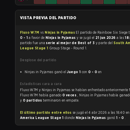
VISTA PREVIA DEL PARTIDO
Fluxo W7M
vs
Ninjas in Pyjamas
El p
0 - 1
a favor de
Ninjas in Pyjamas
y se jugó el
21 jun 2026
a las
18
partido fue una
serie al mejor de Best of 3
y parte del
South Am
League Stage 1
Group Stage - Round 1.
Desglose del partido
Ninjas in Pyjamas ganó el
Juego 1
con
0 - 0
en
Estadísticas cara a cara
Fluxo W7M y Ninjas in Pyjamas se habían enfrentado anteriormente
Fluxo W7M había ganado
0 veces
, Ninjas in Pyjamas había gana
y
0 partidos
terminaron en empate.
El último partido entre ellos
se jugó el 4 abr 2026 a las 18:40 e
America League Stage 1
donde
Ninjas in Pyjamas
ganó
1 - 0
.