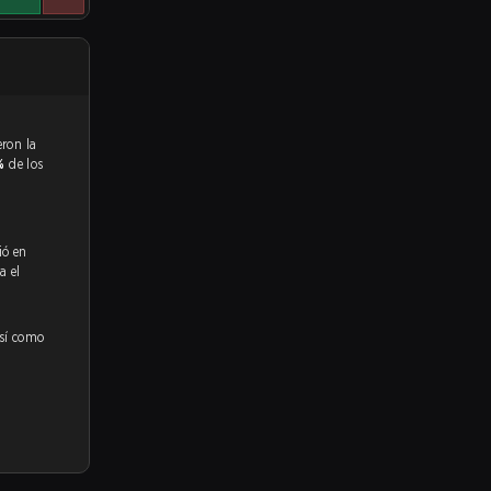
%
de los
ió en
a el
así como