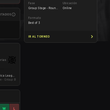
Fase
Ubicación
Group Stage - Round
Online
1
MITADOS
Formato
Best of 3
IR AL TORNEO
orias
ica League
e - Group B
Kickoff
W
L