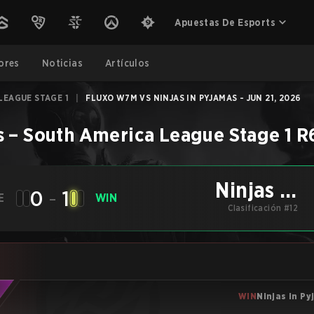
Apuestas De Esports
ores
Noticias
Artículos
LEAGUE STAGE 1
|
FLUXO W7M VS NINJAS IN PYJAMAS - JUN 21, 2026
s
–
South America League Stage 1
R
Ninjas in
0
-
1
E
WIN
Pyjamas
Clasificación #12
WIN
Ninjas in P