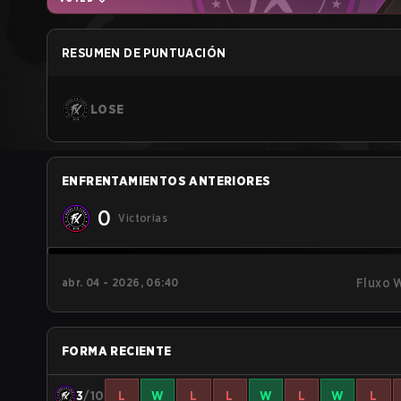
RESUMEN DE PUNTUACIÓN
LOSE
ENFRENTAMIENTOS ANTERIORES
0
Victorias
abr. 04 - 2026, 06:40
Fluxo 
FORMA RECIENTE
3
/10
L
W
L
L
W
L
W
L