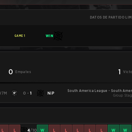
DATOS DE PARTIDO LI
WIN
GAME
1
0
1
Empates
Vict
South America League - South Amer
W7M
0
-
1
NiP
Group Stag
L
L
4
/10
W
L
L
L
L
L
W
W