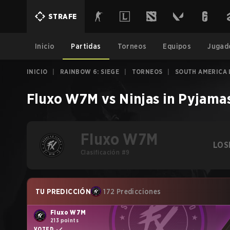
STRAFE
Inicio
Partidas
Torneos
Equipos
Jugad
INICIO
|
RAINBOW 6: SIEGE
|
TORNEOS
|
SOUTH AMERICA 
Fluxo W7M
vs
Ninjas in Pyjama
Fluxo W7M
LOS
Clasificación #9
TU PREDICCIÓN
172 Predicciones
Fluxo W7M
213 points
VOTED