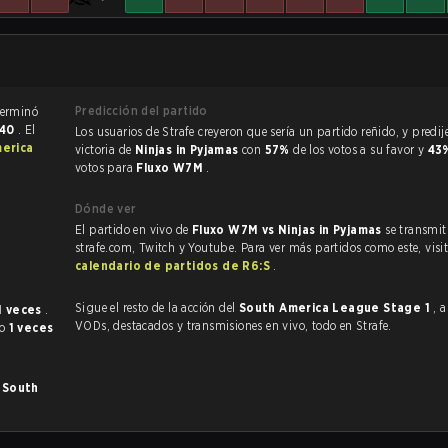
Predicción del partido
artido de Rainbow Six Siege terminó
:40
. El
Los usuarios de Strafe creyeron que sería un partido reñido, y predijeron la
erica
victoria de
Ninjas in Pyjamas
con
57%
de los votos a su favor y
43
votos para
Fluxo W7M
.
Dónde ver
El partido en vivo de
Fluxo W7M vs Ninjas in Pyjamas
se transmit
strafe.com, Twitch y Youtube. Para ver más partidos como este, visit
calendario de partidos de R6:S
.
Sigue el resto de la acción del
South America League Stage 1
, 
1 veces
.
VODs, destacados y transmisiones en vivo, todo en Strafe.
do
1 veces
n
South