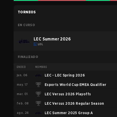
TORNEOS
EN CURSO
LEC Summer 2026
LOL
FINALIZADO
ENDED
NOMBRE
jun. 06
LEC - LEC Spring 2026
may. 17
Esports World Cup EMEA Qualifier
mar. 01
LEC Versus 2026 Playoffs
feb. 08
LEC Versus 2026 Regular Season
ago. 26
LEC Summer 2025 Group A