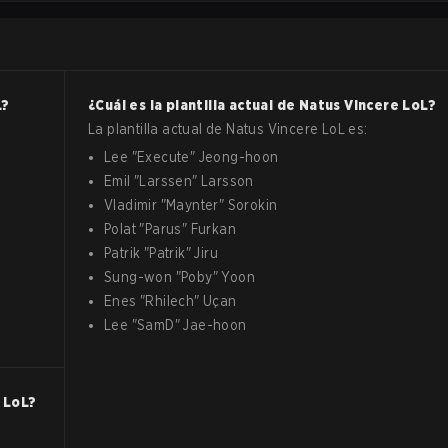
L
?
¿Cuál es la plantilla actual de
Natus Vincere
LoL
?
s
La plantilla actual de
Natus Vincere
LoL
es:
Lee
"
Execute
"
Jeong-hoon
Emil
"
Larssen
"
Larsson
Vladimir
"
Maynter
"
Sorokin
Polat
"
Parus
"
Furkan
Patrik
"
Patrik
"
Jiru
Sung-won
"
Poby
"
Yoon
Enes
"
Rhilech
"
Uçan
Lee
"
SamD
"
Jae-hoon
LoL
?