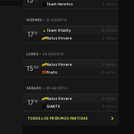
15
Team Heretics
6
votos
VIERNES
–
21 AGOSTO
Team Vitality
13
votos
17
15
Natus Vincere
2
votos
LUNES
–
24 AGOSTO
Natus Vincere
3
votos
15
00
Fnatic
10
votos
SÁBADO
–
29 AGOSTO
Natus Vincere
6
votos
17
15
GIANTX
6
votos
TODOS LOS PRÓXIMOS PARTIDAS