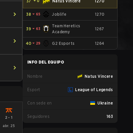
37
⏷
0
Natus Vincere
1270
38
⏷
65
Joblife
1270
Team Heretics
39
⏷
63
1267
Academy
40
⏷
29
G2 Esports
1264
INFO DEL EQUIPO
Nombre
Natus Vincere
Esport
League of Legends
Con sede en
Ukraine
Seguidores
163
2
-
1
abr. 25