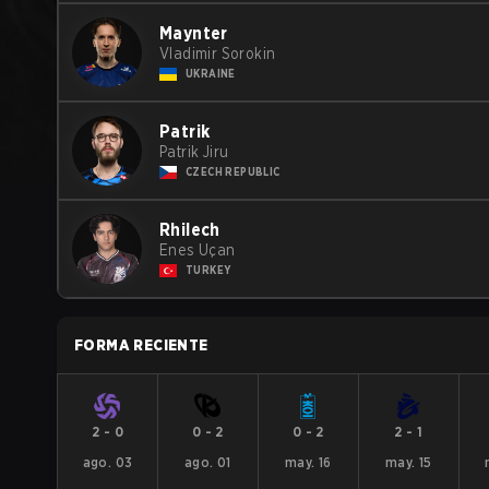
Maynter
Vladimir Sorokin
UKRAINE
Patrik
Patrik Jiru
CZECH REPUBLIC
Rhilech
Enes Uçan
TURKEY
FORMA RECIENTE
2
-
0
0
-
2
0
-
2
2
-
1
ago. 03
ago. 01
may. 16
may. 15