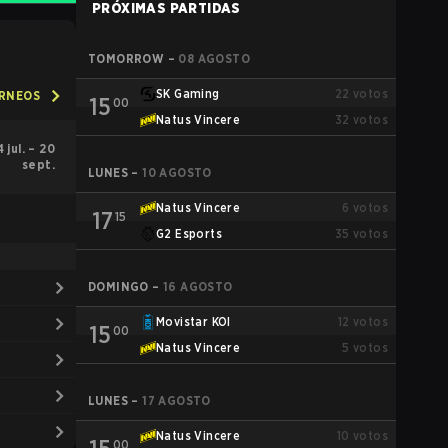
PRÓXIMAS PARTIDAS
TOMORROW
–
08 AGOSTO
SK Gaming
22
votos
ORNEOS
15
00
Natus Vincere
32
votos
4 jul. – 20
sept.
LUNES
–
10 AGOSTO
Natus Vincere
6
votos
17
15
G2 Esports
35
votos
DOMINGO
–
16 AGOSTO
Movistar KOI
12
votos
15
00
Natus Vincere
5
votos
LUNES
–
17 AGOSTO
Natus Vincere
10
votos
00