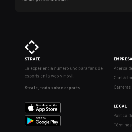
STRAFE
EMPRES
La experiencia número uno para fans de
Acerca de
esports en la web y móvil.
Contácta
Carreras
Strafe, todo sobre esports
LEGAL
Política 
Términos 