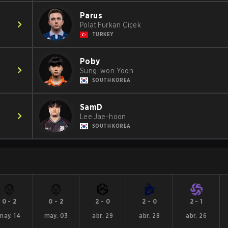
Parus
Polat Furkan Çiçek
TURKEY
Poby
Sung-won Yoon
SOUTH KOREA
SamD
Lee Jae-hoon
SOUTH KOREA
0
-
2
0
-
2
2
-
0
2
-
0
2
-
1
may. 14
may. 03
abr. 29
abr. 28
abr. 26