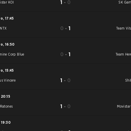
1
-
0
istar KOI
SK Ga
ro
,
17:45
0
-
1
ANTX
Team Vita
ro
,
16:50
0
-
1
mine Corp Blue
Team Here
ro
,
15:45
1
-
0
us Vincere
Shi
20:15
1
-
0
 Ratones
Movistar
19:30