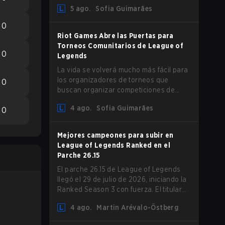
aumento en la Resistencia Mágica para
5 ago.
Sofia Guimarães
los ADCs y nerfs a Camille que podrían
afectar su presencia como support.
0
Riot Games Abre las Puertas para
Torneos Comunitarios de League of
0
Legends
La vida se volverá mucho más fácil para
los organizadores de torneos que
0
buscan organizar competiciones de
League of Legends, ya que Riot Games
4 ago.
Sofia Guimarães
0
ha actualizado sus Directrices de
Competiciones Comunitarias. Los
cambios eliminan varias restricciones
Mejores campeones para subir en
obsoletas.
League of Legends Ranked en el
Parche 26.15
El parche 26.15 de League of Legends
llegó el 29 de julio de 2026, iniciando la
Ranked Season 3 con fuerza. El titular
es sin duda el rework de Bel'Veth, pero
4 ago.
Martin Arévalo-Östberg
la última actualización también trajo
algunos cambios muy necesarios a