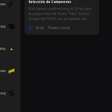
Selección de Campeones
ones
Riot Games confirmó hoy, el 29 de julio,
la suspensión de Pedro "Tatu" Seixas,
jungler de FURIA, por un partido del
CBLOL. ¿El motivo? Una infracción de
Corp
29 jul.
Thales Costa
protocolo durante la Selección de
Campeones.
lity
cere
ming