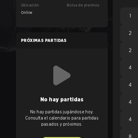
Ubicación
Bolsa de premios
Online
1
2
PRÓXIMAS PARTIDAS
2
4
4
No hay partidas
4
No hay partidas jugándose hoy.
Consulta el calendario para partidas
4
pasados y próximos.
8