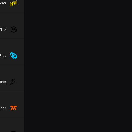
cere
NTX
Blue
ones
atic