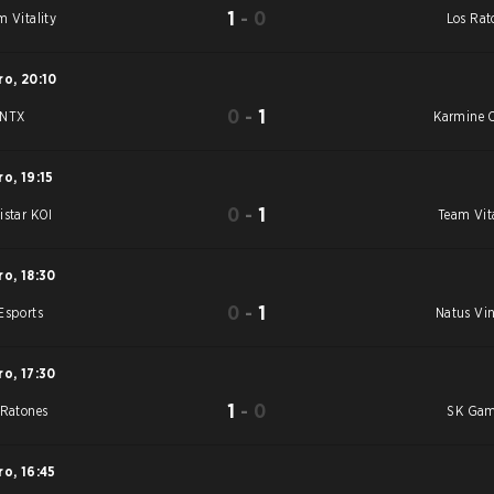
1
-
0
m Vitality
Los Rat
ro
,
20:10
0
-
1
ANTX
Karmine 
ro
,
19:15
0
-
1
istar KOI
Team Vita
ro
,
18:30
0
-
1
Esports
Natus Vin
ro
,
17:30
1
-
0
 Ratones
SK Ga
ro
,
16:45