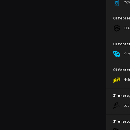
Mov
01 febre
GI
01 febre
Kar
01 febre
Nat
31 enero
,
Los
31 enero
,