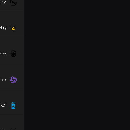
ming
lity
tics
fters
 KOI