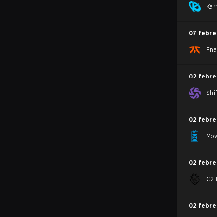
Kar
07 febre
Fna
02 febre
Shif
02 febre
Mov
02 febre
G2 
02 febre