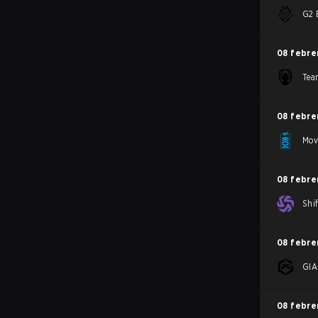
G2 
08 febre
Tea
08 febre
Mov
08 febre
Shif
08 febre
GI
08 febre