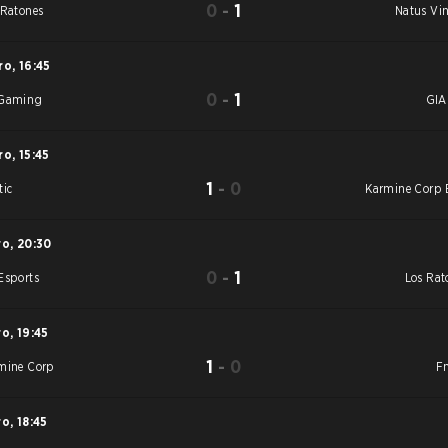
0
-
1
 Ratones
Natus Vin
ro
,
16:45
0
-
1
Gaming
GIA
ro
,
15:45
1
-
0
tic
Karmine Corp 
ro
,
20:30
0
-
1
Esports
Los Rat
ro
,
19:45
1
-
0
mine Corp
Fn
ro
,
18:45