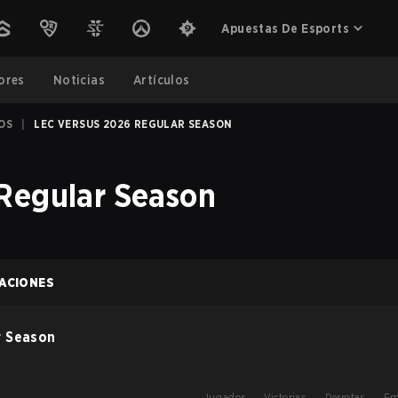
Apuestas De Esports
ores
Noticias
Artículos
OS
|
LEC VERSUS 2026 REGULAR SEASON
Regular Season
CACIONES
r Season
Jugados
Victorias
Derrotas
Em