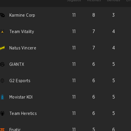
11
8
3
Karmine Corp
11
7
4
Team Vitality
11
7
4
Natus Vincere
11
6
5
GIANTX
11
6
5
G2 Esports
11
6
5
Movistar KOI
11
6
5
Team Heretics
11
5
6
Fnatic