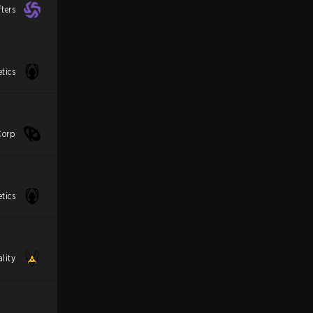
fters
tics
Corp
tics
lity