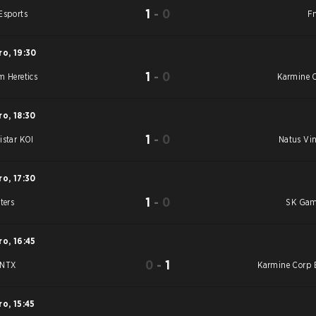
1
-
0
Esports
Fn
ro
,
19:30
1
-
0
m Heretics
Karmine 
ro
,
18:30
1
-
0
istar KOI
Natus Vin
ro
,
17:30
1
-
0
ters
SK Ga
ro
,
16:45
0
-
1
ANTX
Karmine Corp 
ro
,
15:45