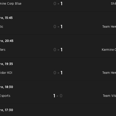
0
-
1
mine Corp Blue
Shi
ro
,
15:45
0
-
1
tic
Team Here
ro
,
20:45
0
-
1
ters
Karmine 
ro
,
19:35
0
-
1
istar KOI
Team Here
ro
,
18:30
1
-
0
Esports
Team Vita
ro
,
17:30