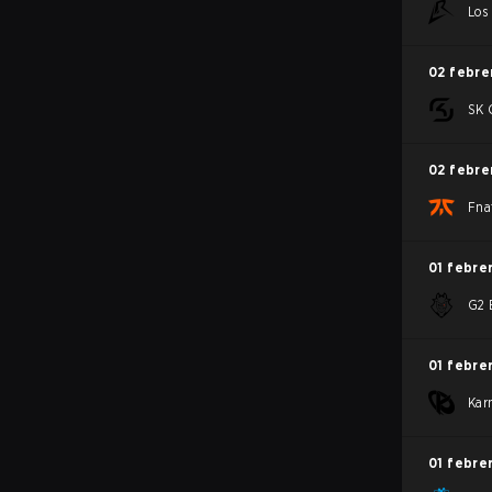
Los
02 febre
SK 
02 febre
Fna
01 febre
G2 
01 febre
Kar
01 febre