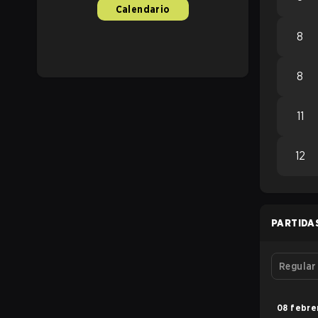
Calendario
8
8
11
12
PARTIDA
08 febre