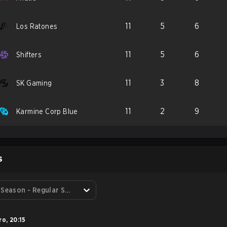
11
5
6
Los Ratones
11
5
6
Shifters
11
3
8
SK Gaming
11
2
9
Karmine Corp Blue
S
Regular Season - Regular Season
ro
,
20:15