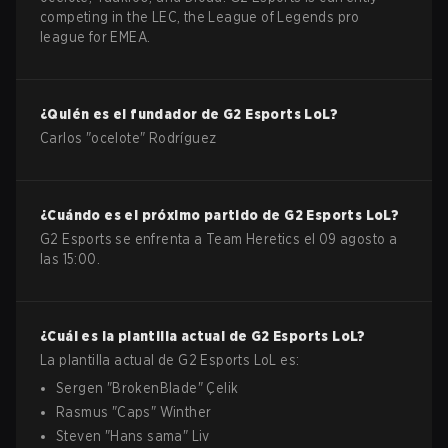
competing in the LEC, the League of Legends pro
league for EMEA.
¿Quién es el fundador de
G2 Esports
LoL
?
Carlos "ocelote" Rodríguez
¿Cuándo es el próximo partido de
G2 Esports
LoL
?
G2 Esports se enfrenta a Team Heretics el 09 agosto a
las 15:00.
¿Cuál es la plantilla actual de
G2 Esports
LoL
?
La plantilla actual de
G2 Esports
LoL
es:
Sergen
"
BrokenBlade
"
Çelik
Rasmus
"
Caps
"
Winther
Steven
"
Hans sama
"
Liv