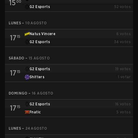
15
00
G2 Esports
52
votos
LUNES
–
10 AGOSTO
Natus Vincere
6
votos
17
15
G2 Esports
34
votos
SÁBADO
–
15 AGOSTO
G2 Esports
19
votos
17
15
Shifters
1
votar
DOMINGO
–
16 AGOSTO
G2 Esports
16
votos
17
15
Fnatic
5
votos
LUNES
–
24 AGOSTO