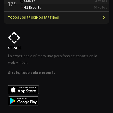
GIANTX
4
votos
17
15
G2 Esports
10
votos
TODOS LOS PRÓXIMOS PARTIDAS
STRAFE
La experiencia número uno para fans de esports en la
web y móvil.
Strafe, todo sobre esports