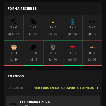
FORMA RECIENTE
2
-
0
1
-
2
2
-
0
2
-
1
0
-
2
ago. 02
jul. 26
jul. 25
jul. 24
jul. 16
0
-
1
1
-
0
0
-
3
3
-
1
0
-
3
jul. 16
jul. 15
jul. 10
jul. 08
jul. 05
TORNEOS
EN CURSO
VER TODO EN CURSO ESPORTS TORNEOS
LEC Summer 2026