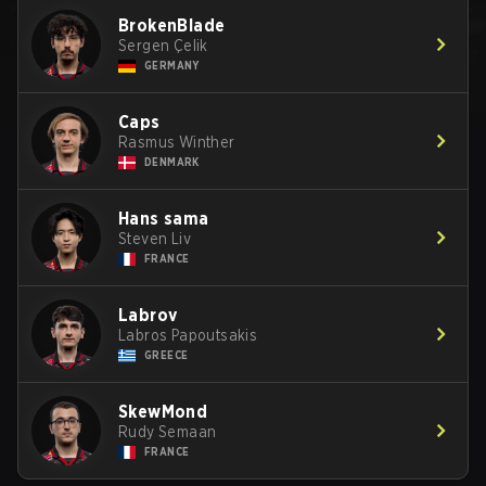
BrokenBlade
Sergen Çelik
GERMANY
Caps
Rasmus Winther
DENMARK
Hans sama
Steven Liv
FRANCE
Labrov
Labros Papoutsakis
GREECE
SkewMond
Rudy Semaan
FRANCE