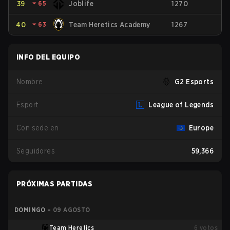
39
⏷
65
Joblife
1270
40
⏷
63
Team Heretics Academy
1267
INFO DEL EQUIPO
Nombre
G2 Esports
Esport
League of Legends
Con sede en
Europe
Seguidores
59,366
PRÓXIMAS PARTIDAS
DOMINGO
–
09 AGOSTO
Team Heretics
6
votos