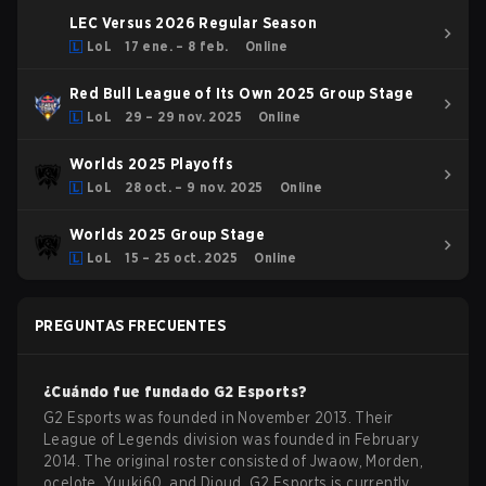
LEC Versus 2026 Regular Season
LoL
17 ene. – 8 feb.
Online
Red Bull League of Its Own 2025 Group Stage
LoL
29 – 29 nov. 2025
Online
Worlds 2025 Playoffs
LoL
28 oct. – 9 nov. 2025
Online
Worlds 2025 Group Stage
LoL
15 – 25 oct. 2025
Online
PREGUNTAS FRECUENTES
¿Cuándo fue fundado
G2 Esports
?
G2 Esports was founded in November 2013. Their
League of Legends division was founded in February
2014. The original roster consisted of Jwaow, Morden,
ocelote, Yuuki60, and Dioud. G2 Esports is currently