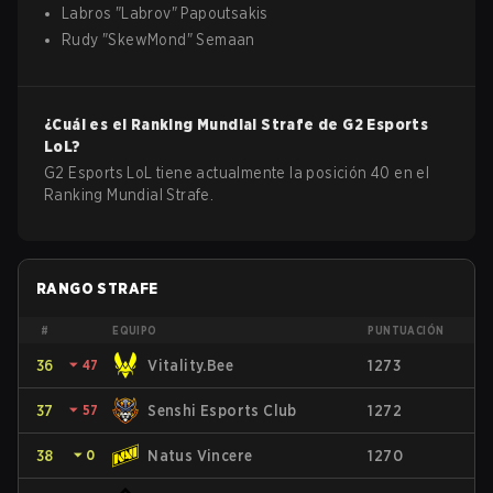
Labros
"
Labrov
"
Papoutsakis
Rudy
"
SkewMond
"
Semaan
¿Cuál es el Ranking Mundial Strafe de
G2 Esports
LoL
?
G2 Esports LoL tiene actualmente la posición 40 en el
Ranking Mundial Strafe.
RANGO STRAFE
#
EQUIPO
PUNTUACIÓN
36
⏷
47
Vitality.Bee
1273
37
⏷
57
Senshi Esports Club
1272
38
⏷
0
Natus Vincere
1270