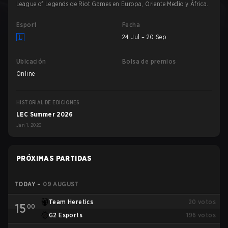
League of Legends de Riot Games en Europa, Oriente Medio y África.
Esport
Fecha
24 Jul – 20 Sep
Ubicación
Bolsa de premios
Online
HISTORIAL DE EDICIONES
LEC Summer 2026
Jan 1, 2026
PRÓXIMAS PARTIDAS
TODAY
–
09 AUGUST
Team Heretics
20
votos
15
00
G2 Esports
196
votos