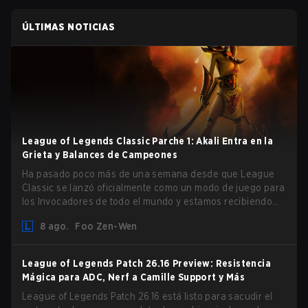
ÚLTIMAS NOTICIAS
League of Legends Classic Parche 1: Akali Entra en la
Grieta y Balances de Campeones
Ha pasado poco más de una semana desde que League
Classic se lanzó oficialmente como un modo de juego para
los Invocadores de todo el mundo y estamos recibiendo
nuestro primer parche masivo entregado por Phreak.
8 ago.
Foo Zen-Wen
Abundan los nuevos campeones, ajustes al gameplay y
sistema, y buffs y nerfs de campeones. Vamos a ello.
League of Legends Patch 26.16 Preview: Resistencia
Mágica para ADC, Nerf a Camille Support y Más
League of Legends Patch 26.16 está listo para sacudir el