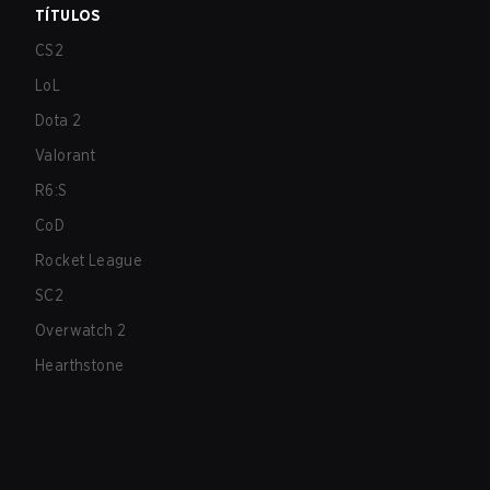
TÍTULOS
CS2
LoL
Dota 2
Valorant
R6:S
CoD
Rocket League
SC2
Overwatch 2
Hearthstone