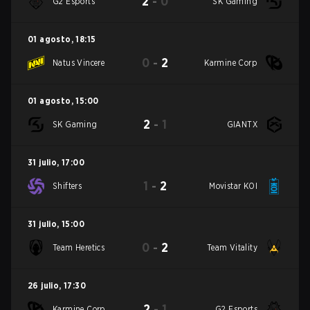
2
-
0
G2 Esports
SK Gaming
01 agosto
,
18:15
0
-
2
Natus Vincere
Karmine Corp
01 agosto
,
15:00
2
-
1
SK Gaming
GIANTX
31 julio
,
17:00
1
-
2
Shifters
Movistar KOI
31 julio
,
15:00
0
-
2
Team Heretics
Team Vitality
26 julio
,
17:30
2
-
1
Karmine Corp
G2 Esports