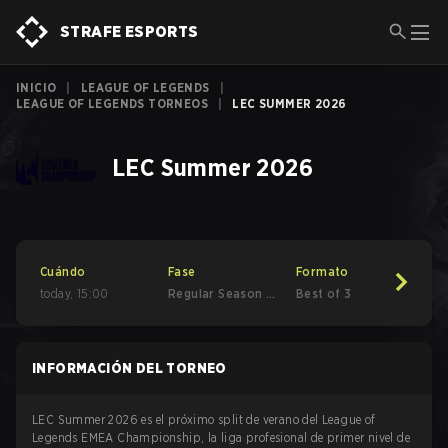
STRAFE ESPORTS
INICIO
|
LEAGUE OF LEGENDS
|
LEAGUE OF LEGENDS TORNEOS
|
LEC SUMMER 2026
LEC Summer 2026
Cuándo
Fase
Formato
today
,
15:00
Regular Season -
Best of 3
Round 1
INFORMACIÓN DEL TORNEO
LEC Summer 2026 es el próximo split de verano del League of
Legends EMEA Championship, la liga profesional de primer nivel de