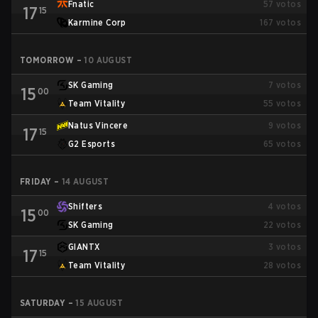
Fnatic
57
votos
17
15
Karmine Corp
167
votos
TOMORROW
–
10 AUGUST
SK Gaming
7
votos
15
00
Team Vitality
55
votos
Natus Vincere
9
votos
17
15
G2 Esports
65
votos
FRIDAY
–
14 AUGUST
Shifters
4
votos
15
00
SK Gaming
22
votos
GIANTX
3
votos
17
15
Team Vitality
28
votos
SATURDAY
–
15 AUGUST