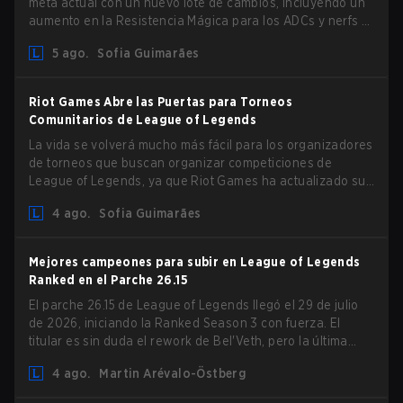
meta actual con un nuevo lote de cambios, incluyendo un
aumento en la Resistencia Mágica para los ADCs y nerfs a
Camille que podrían afectar su presencia como support.
5 ago.
Sofia Guimarães
Riot Games Abre las Puertas para Torneos
Comunitarios de League of Legends
La vida se volverá mucho más fácil para los organizadores
de torneos que buscan organizar competiciones de
League of Legends, ya que Riot Games ha actualizado sus
Directrices de Competiciones Comunitarias. Los cambios
4 ago.
Sofia Guimarães
eliminan varias restricciones obsoletas.
Mejores campeones para subir en League of Legends
Ranked en el Parche 26.15
El parche 26.15 de League of Legends llegó el 29 de julio
de 2026, iniciando la Ranked Season 3 con fuerza. El
titular es sin duda el rework de Bel'Veth, pero la última
actualización también trajo algunos cambios muy
4 ago.
Martin Arévalo-Östberg
necesarios a picks que estaban overperforming. Con un
ranked slate fresco y un meta cambiante, aquí están los