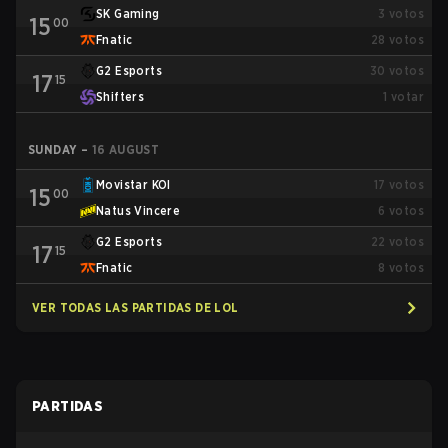
SK Gaming
3
votos
15
00
Fnatic
28
votos
G2 Esports
30
votos
17
15
Shifters
1
votar
SUNDAY
–
16 AUGUST
Movistar KOI
17
votos
15
00
Natus Vincere
6
votos
G2 Esports
22
votos
17
15
Fnatic
8
votos
VER TODAS LAS PARTIDAS DE LOL
PARTIDAS