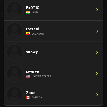
Ex0T1C
INDIA
rotten1
ECUADOR
snowy
swerve
UNITED STATES
Zoue
CANADA