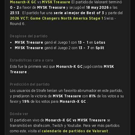
Monarch-X GC
vs
MVSK Treasure
El partido de Valorant terminó
0 - 2
a favor de
MVSK Treasure
y se jugó el
18 may 2026
a las
23:13
. El partido fue una
serie al mejor de Best of 3
y parte del
2026 VCT: Game Changers North America Stage 1
Swiss -
Round 6.
Desglose del partido
MVSK Treasure
ganó el Juego 1 con
13 - 1
en
Lotus
MVSK Treasure
ganó el Juego 2 con
13 - 7
en
Split
Estadísticas cara a cara
Esta fue la primera vez que
Monarch-X GC
jugó contra
MVSK
Treasure
.
Predicción del partido
Los usuarios de Strafe tenían un favorito abrumador en este partido,
y predijeron la victoria de
MVSK Treasure
con
81%
de los votos a su
favor y
19%
de los votos para
Monarch-X GC
.
Dónde ver
El partido en vivo de
Monarch-X GC vs MVSK Treasure
se
transmitió en strafe.com, Twitch y Youtube. Para ver más partidos
como este, visita el
calendario de partidos de Valorant
.