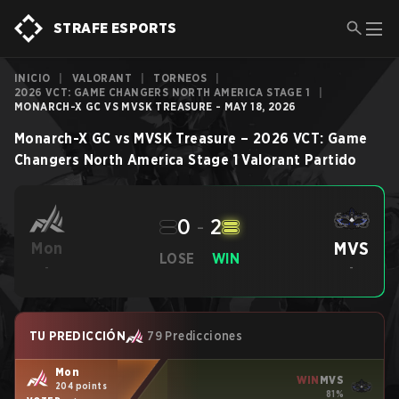
STRAFE ESPORTS
INICIO
|
VALORANT
|
TORNEOS
|
2026 VCT: GAME CHANGERS NORTH AMERICA STAGE 1
|
MONARCH-X GC VS MVSK TREASURE - MAY 18, 2026
Monarch-X GC
vs
MVSK Treasure
–
2026 VCT: Game
Changers North America Stage 1
Valorant
Partido
0
-
2
MVS
Mon
LOSE
WIN
-
-
TU PREDICCIÓN
79 Predicciones
Mon
WIN
MVS
204 points
81%