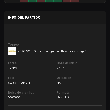
INFO DEL PARTIDO
Torneo
2026 VCT: Game Changers North America Stage 1
Fecha
Hora de inicio
18 May
23:13
Fase
Ubicación
Swiss - Round 6
NA
Bolsa de premios
Formato
$
60000
Best of 3