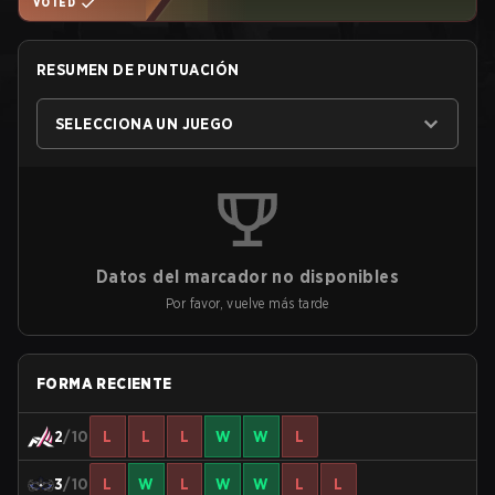
VOTED
RESUMEN DE PUNTUACIÓN
SELECCIONA UN JUEGO
Datos del marcador no disponibles
Por favor, vuelve más tarde
FORMA RECIENTE
2
/10
L
L
L
W
W
L
3
/10
L
W
L
W
W
L
L