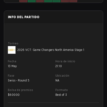
INFO DEL PARTIDO
Torneo
2026 VCT: Game Changers North America Stage 1
Fecha
Hora de inicio
13 May
21:10
Fase
Ubicación
Swiss - Round 5
NA
Bolsa de premios
Formato
$
60000
Best of 3