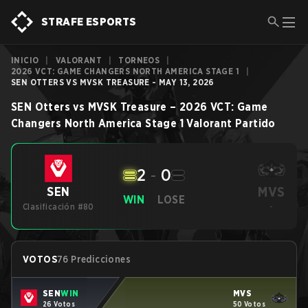
STRAFE ESPORTS
INICIO
|
VALORANT
|
TORNEOS
|
2026 VCT: GAME CHANGERS NORTH AMERICA STAGE 1
|
SEN OTTERS VS MVSK TREASURE - MAY 13, 2026
SEN Otters
vs
MVSK Treasure
–
2026 VCT: Game
Changers North America Stage 1
Valorant
Partido
2
-
0
MVS
SEN
WIN
LOSE
Clasificación #80
-
VOTOS
76 Predicciones
SEN
WIN
MVS
26 Votos
50 Votos