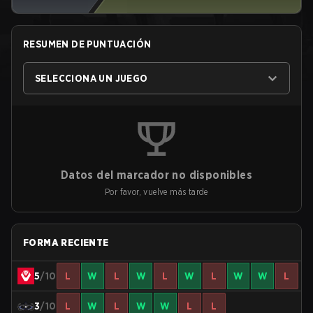
RESUMEN DE PUNTUACIÓN
SELECCIONA UN JUEGO
Datos del marcador no disponibles
Por favor, vuelve más tarde
FORMA RECIENTE
5
/10
L
W
L
W
L
W
L
W
W
L
3
/10
L
W
L
W
W
L
L