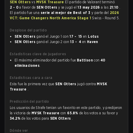
SEN Otters
vs
MVSK Treasure
El partido de Valorant terminó
2 - 0
a favor de
SEN Otters
y se jugó el
13 may 2026
a las
21:10
.
El partido fue una
serie al mejor de Best of 3
y parte del
2026
VCT: Game Changers North America Stage 1
Swiss - Round 5.
Desglose del partido
SEN Otters
ganó el Juego 1 con
17 - 15
en
Lotus
SEN Otters
ganó el Juego 2 con
13 - 4
en
Haven
Estadísticas clave de jugadores
El máximo eliminador del partido fue
Battison
con
40
eliminaciones
.
Estadísticas cara a cara
Esta fue la primera vez que
SEN Otters
jugó contra
MVSK
Treasure
.
Predicción del partido
Los usuarios de Strafe tenían un favorito en este partido, y predijeron
la victoria de
MVSK Treasure
con
65.8%
de los votos a su favor y
34.2%
de los votos para
SEN Otters
.
Dónde ver