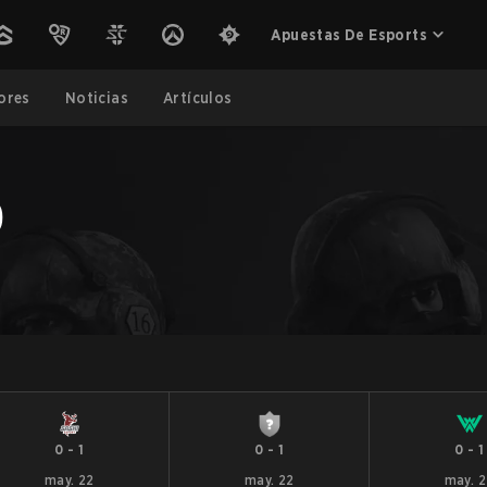
Apuestas De Esports
ores
Noticias
Artículos
p
0
-
1
0
-
1
0
-
1
may. 22
may. 22
may. 2