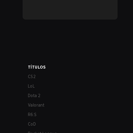
TÍTULOS
CS2
LoL
Dota 2
Valorant
R6:S
CoD