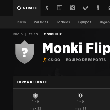
STRAFE
Inicio
Partidas
Torneos
Equipos
Jugad
INICIO
|
CS:GO
|
MONKI FLIP
Monki Fli
CS:GO
EQUIPO DE ESPORTS
FORMA RECIENTE
1
-
0
1
-
0
may. 22
may. 22