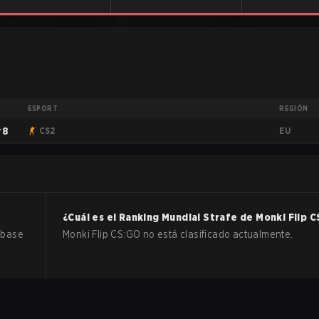
ESPORT
REGIÓN
EU
#8
CS2
?
¿Cuál es el Ranking Mundial Strafe de
Monki Flip
C
 base
Monki Flip CS:GO no está clasificado actualmente.