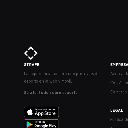
STRAFE
EMPRES
La experiencia número uno para fans de
Acerca de
esports en la web y móvil.
Contácta
Carreras
Strafe, todo sobre esports
LEGAL
Política 