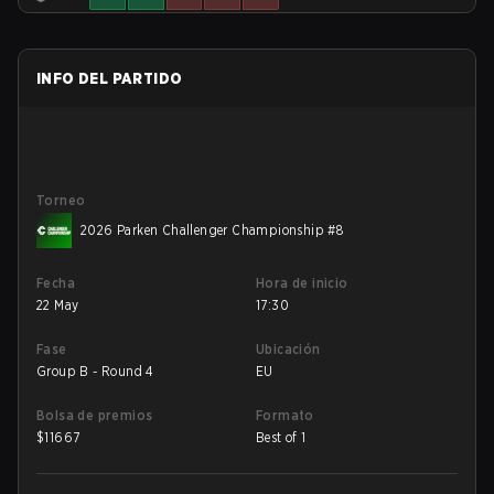
INFO DEL PARTIDO
Torneo
2026 Parken Challenger Championship #8
Fecha
Hora de inicio
22 May
17:30
Fase
Ubicación
Group B - Round 4
EU
Bolsa de premios
Formato
$
11667
Best of 1