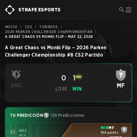
STRAFE ESPORTS
INICIO
|
CS2
|
TORNEOS
|
2026 PARKEN CHALLENGER CHAMPIONSHIP #8
|
A GREAT CHAOS VS MONKI FLIP - MAY 22, 2026
A Great Chaos
vs
Monki Flip
–
2026 Parken
Challenger Championship #8
CS2
Partido
0
-
1
MF
AGC
LOSE
WIN
-
-
TU PREDICCIÓN
139 Predicciones
WIN
MF
AGC
166 points
46%