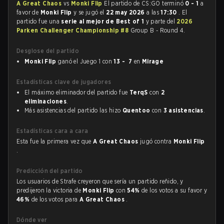
A Great Chaos
vs
Monki Flip
El partido de CS:GO terminó
0 - 1
a
favor de
Monki Flip
y se jugó el
22 may 2026
a las
17:30
. El
partido fue una
serie al mejor de Best of 1
y parte del
2026
Parken Challenger Championship #8
Group B - Round 4.
Desglose del partido
Monki Flip
ganó el Juego 1 con
13 - 7
en
Mirage
Estadísticas clave de jugadores
El máximo eliminador del partido fue
TerqS
con
2
eliminaciones
.
Más asistencias del partido las hizo
Quentoo
con
3 asistencias
.
Estadísticas cara a cara
Esta fue la primera vez que
A Great Chaos
jugó contra
Monki Flip
.
Predicción del partido
Los usuarios de Strafe creyeron que sería un partido reñido, y
predijeron la victoria de
Monki Flip
con
54%
de los votos a su favor y
46%
de los votos para
A Great Chaos
.
Dónde ver