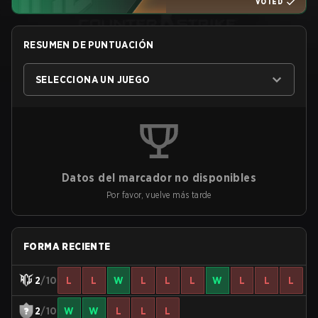
VOTED
RESUMEN DE PUNTUACIÓN
SELECCIONA UN JUEGO
Datos del marcador no disponibles
Por favor, vuelve más tarde
FORMA RECIENTE
2
/10
L
L
W
L
L
L
W
L
L
L
2
/10
W
W
L
L
L