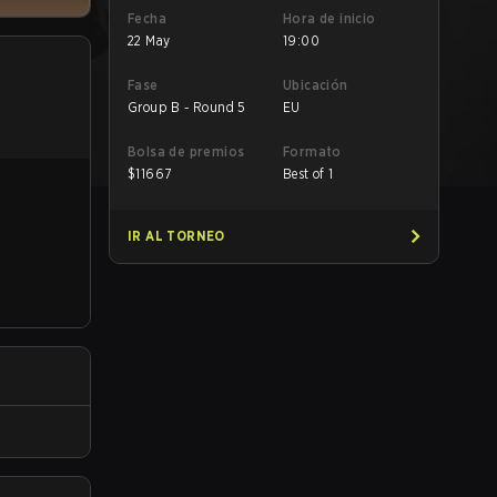
Fecha
Hora de inicio
22 May
19:00
Fase
Ubicación
Group B - Round 5
EU
Bolsa de premios
Formato
$
11667
Best of 1
IR AL TORNEO