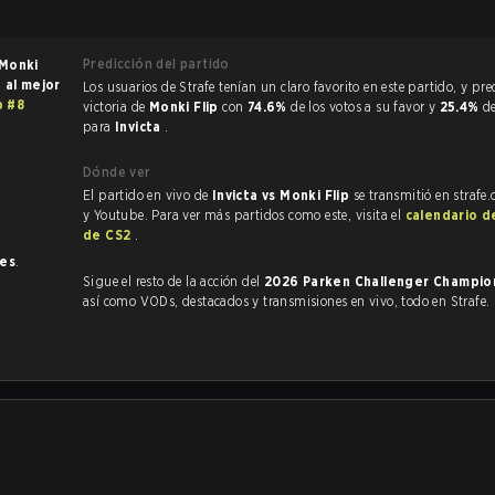
Predicción del partido
Monki
 al mejor
Los usuarios de Strafe tenían un claro favorito en este partido, y predijeron la
p #8
victoria de
Monki Flip
con
74.6%
de los votos a su favor y
25.4%
de
para
Invicta
.
Dónde ver
El partido en vivo de
Invicta vs Monki Flip
se transmitió en strafe
y Youtube. Para ver más partidos como este, visita el
calendario d
de CS2
.
nes
.
Sigue el resto de la acción del
2026 Parken Challenger Champio
así como VODs, destacados y transmisiones en vivo, todo en Strafe.