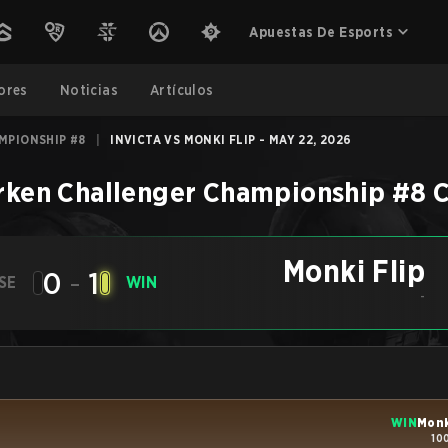
Apuestas De Esports
ores
Noticias
Artículos
MPIONSHIP #8
|
INVICTA VS MONKI FLIP - MAY 22, 2026
rken Challenger Championship #8
Monki Flip
0
-
1
SE
WIN
-
WIN
Monk
10