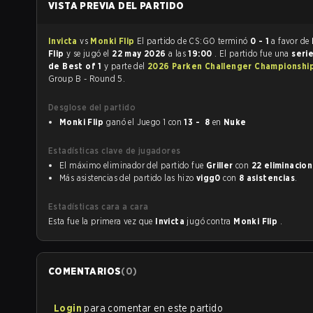
VISTA PREVIA DEL PARTIDO
Invicta
vs
Monki Flip
El partido de CS:GO terminó
0 - 1
a favor de
Flip
y se jugó el
22 may 2026
a las
19:00
. El partido fue una
serie
de Best of 1
y parte del
2026 Parken Challenger Championshi
Group B - Round 5.
Desglose del partido
Monki Flip
ganó el Juego 1 con
13 - 8
en
Nuke
Estadísticas clave de jugadores
El máximo eliminador del partido fue
Griller
con
22 eliminacio
Más asistencias del partido las hizo
vigg0
con
8 asistencias
.
Estadísticas cara a cara
Esta fue la primera vez que
Invicta
jugó contra
Monki Flip
.
COMENTARIOS
(
0
)
Login
para comentar en este partido