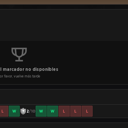
l marcador no disponibles
or favor, vuelve más tarde
L
W
2
/10
W
W
L
L
L