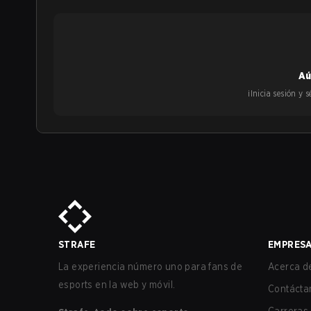
Aú
¡Inicia sesión y
STRAFE
EMPRES
La experiencia número uno para fans de
Acerca de
esports en la web y móvil.
Contácta