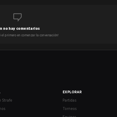
n no hay comentarios
 sé el primero en comenzar la conversación!
A
EXPLORAR
 Strafe
Partidas
nos
Torneos