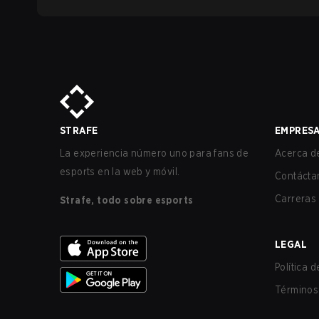
STRAFE
EMPRES
La experiencia número uno para fans de
Acerca de
esports en la web y móvil.
Contácta
Carreras
Strafe, todo sobre esports
LEGAL
Política 
Términos 