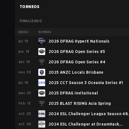
TORNEOS
FINALIZADO
ENDED
NOMBRE
jul. 19
2026 DFRAG HyperX Nationals
jun. 18
2026 DFRAG Open Series #5
abr. 19
2026 DFRAG Open Series #4
nov. 30
2025 ANZC Locals Brisbane
jul. 18
2025 CCT Season 3 Oceania Series #1
mar. 23
2025 DFRAG Invitational
feb. 13
2025 BLAST RISING Asia Spring
oct. 20
2024 ESL Challenger League Season 48:
oct. 06
Oceania
2024 ESL Challenger at DreamHack