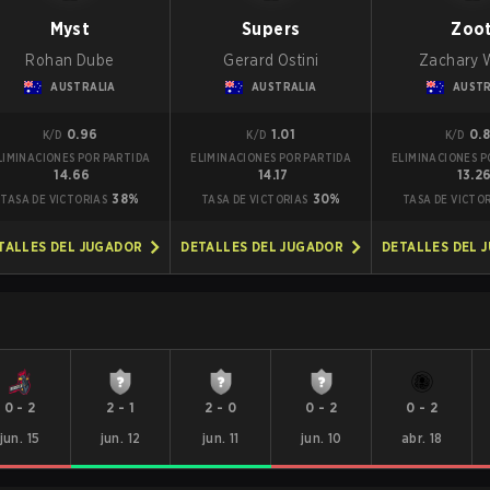
Myst
Supers
Zoo
Rohan Dube
Gerard Ostini
Zachary 
AUSTRALIA
AUSTRALIA
AUSTR
0.96
1.01
0.
K/D
K/D
K/D
LIMINACIONES POR PARTIDA
ELIMINACIONES POR PARTIDA
ELIMINACIONES P
14.66
14.17
13.2
38%
30%
TASA DE VICTORIAS
TASA DE VICTORIAS
TASA DE VICTO
TALLES DEL JUGADOR
DETALLES DEL JUGADOR
DETALLES DEL 
0
-
2
2
-
1
2
-
0
0
-
2
0
-
2
jun. 15
jun. 12
jun. 11
jun. 10
abr. 18