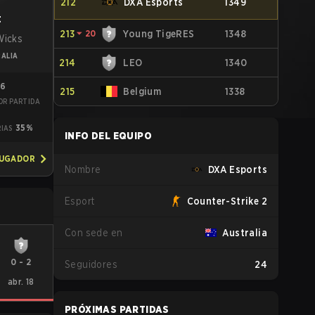
212
DXA Esports
1349
t
213
⏷
20
Young TigeRES
1348
Wicks
ALIA
214
LEO
1340
86
215
Belgium
1338
OR PARTIDA
6
35%
RIAS
INFO DEL EQUIPO
JUGADOR
Nombre
DXA Esports
Esport
Counter-Strike 2
Con sede en
Australia
0
-
2
Seguidores
24
abr. 18
PRÓXIMAS PARTIDAS