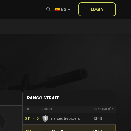
ES
LOGIN
RANGO STRAFE
#
EQUIPO
PUNTUACIÓN
211
⏷
0
raisedbypixels
1349