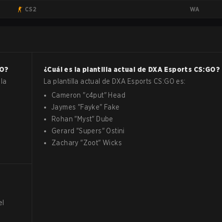
WA
CS2
GO
?
¿Cuál es la plantilla actual de
DXA Esports
CS:GO
?
la
La plantilla actual de
DXA Esports
CS:GO
es:
Cameron
"
c4put
"
Head
Jaymes
"
Fayke
"
Fake
Rohan
"
Myst
"
Dube
Gerard
"
Supers
"
Ostini
Zachary
"
Zoot
"
Wicks
el