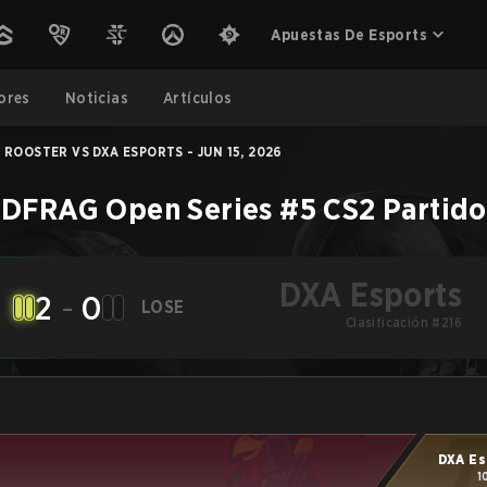
Apuestas De Esports
ores
Noticias
Artículos
ROOSTER VS DXA ESPORTS - JUN 15, 2026
 DFRAG Open Series #5
CS2
Partido
DXA Esports
2
-
0
LOSE
Clasificación #216
DXA Es
1