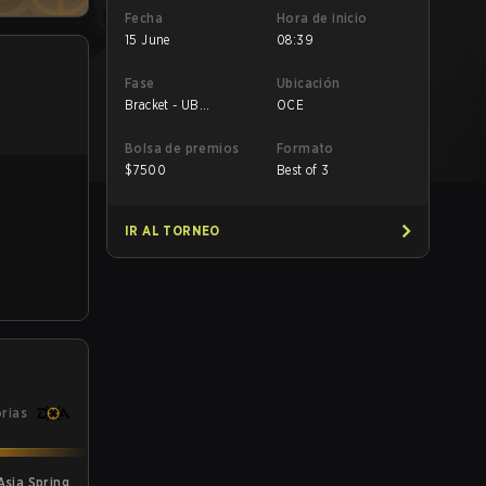
Fecha
Hora de inicio
15 June
08:39
Fase
Ubicación
Bracket - UB
OCE
Semifinal
Bolsa de premios
Formato
$
7500
Best of 3
IR AL TORNEO
orias
sia Spring