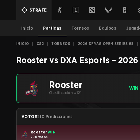
STRAFE
Inicio
Partidas
Torneos
Equipos
Jugad
INICIO
|
CS2
|
TORNEOS
|
2026 DFRAG OPEN SERIES #5
|
Rooster
vs
DXA Esports
–
2026
Rooster
WIN
Clasificación #121
VOTOS
210 Predicciones
Rooster
WIN
200 Votos