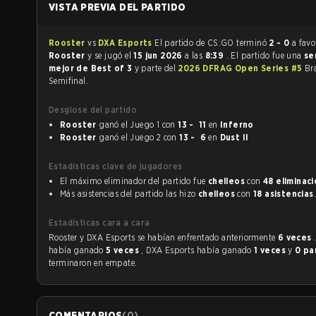
VISTA PREVIA DEL PARTIDO
Rooster
vs
DXA Esports
El partido de CS:GO terminó
2 - 0
a favo
Rooster
y se jugó el
15 jun 2026
a las
8:39
. El partido fue una
se
mejor de Best of 3
y parte del
2026 DFRAG Open Series #5
Br
Semifinal.
Desglose del partido
Rooster
ganó el Juego 1 con
13 - 11
en
Inferno
Rooster
ganó el Juego 2 con
13 - 6
en
Dust II
Estadísticas clave de jugadores
El máximo eliminador del partido fue
chelleos
con
48 eliminac
Más asistencias del partido las hizo
chelleos
con
18 asistencias
.
Estadísticas cara a cara
Rooster y DXA Esports se habían enfrentado anteriormente
6 veces
había ganado
5 veces
, DXA Esports había ganado
1 veces
y
0 pa
terminaron en empate.
COMENTARIOS
(
0
)