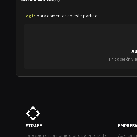
Login
para comentar en este partido
Aú
¡Inicia sesión y
STRAFE
EMPRES
La experiencia número uno para fans de
Acerca de