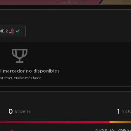
ME 2
l marcador no disponibles
or favor, vuelve más tarde
0
1
Empates
Vict
2025 BLAST RISING A