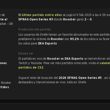
r de
El último partido entre ellos
se jugó el 9 feb 2025 a las 4:36 e
rie al
DFRAG Open Series #5
donde
Rooster
ganó
2 - 0
.
acket - UB
Predicción del partido
Los usuarios de Strafe tenían un favorito abrumador en este partido, y
predijeron la victoria de
Rooster
con
95.2%
de los votos a su favo
los votos para
DXA Esports
.
Dónde ver
El partido en vivo de
Rooster vs DXA Esports
se transmitió en st
iones
.
Twitch y Youtube. Para ver más partidos como este, visita el
calend
partidos de CS2
.
Sigue el resto de la acción del
2026 DFRAG Open Series #5
, así co
destacados y transmisiones en vivo, todo en Strafe.
. Rooster
rtidos