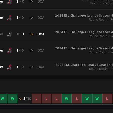
er
2
-
0
DXA
Group D - Group
2024 ESL Challenger League Season 4
er
1
-
0
DXA
Round Robin - 
2024 ESL Challenger League Season 4
er
0
-
1
DXA
Round Robin - 
2024 ESL Challenger League Season 4
er
1
-
0
DXA
Round Robin - 
2024 ESL Challenger League Season 4
er
1
-
0
DXA
Round Robin - 
W
W
3
/10
L
L
L
W
L
W
W
L