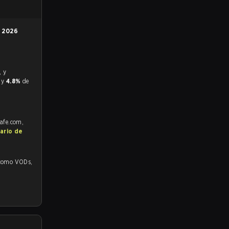
n
2026
r y
4.8%
de
rafe.com,
ario de
mo VODs,