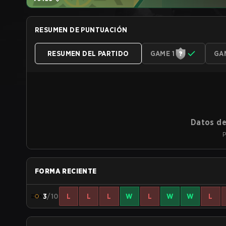
RESUMEN DE PUNTUACIÓN
RESUMEN DEL PARTIDO
GAME 1
GA
Datos de
P
FORMA RECIENTE
3
/10
L
L
L
W
L
W
W
L