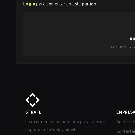
Login
para comentar en este partido
Aú
¡Inicia sesión y
STRAFE
EMPRES
La experiencia número uno para fans de
Acerca de
esports en la web y móvil.
Contácta