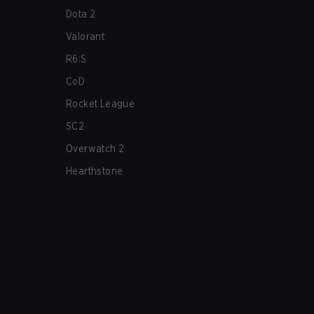
Dota 2
Valorant
R6:S
CoD
Rocket League
SC2
Overwatch 2
Hearthstone