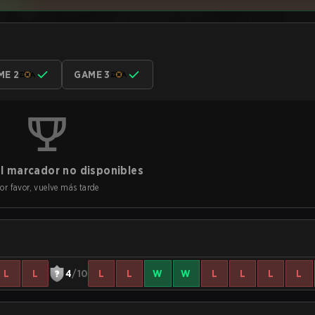
ME 2
GAME 3
l marcador no disponibles
or favor, vuelve más tarde
L
L
4
/10
L
L
W
W
L
L
L
L