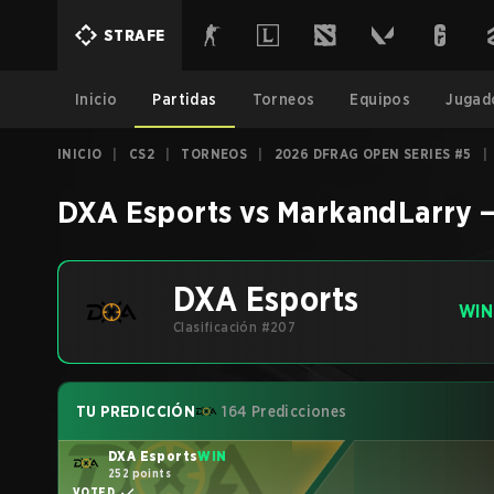
STRAFE
Inicio
Partidas
Torneos
Equipos
Jugad
INICIO
|
CS2
|
TORNEOS
|
2026 DFRAG OPEN SERIES #5
|
DXA Esports
vs
MarkandLarry
DXA Esports
WIN
Clasificación #207
TU PREDICCIÓN
164 Predicciones
DXA Esports
WIN
252 points
VOTED