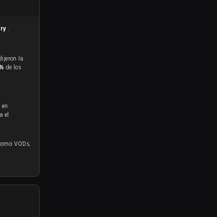
rry
.
4%
de los
 en
a el
mo VODs,