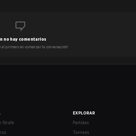
n no hay comentarios
 sé el primero en comenzar la conversación!
A
EXPLORAR
 Strafe
Partidas
nos
Torneos