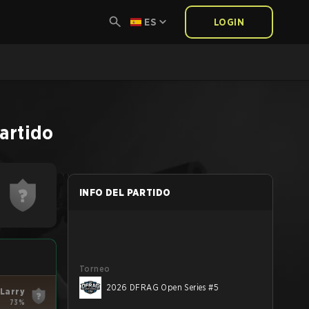
ES
LOGIN
artido
INFO DEL PARTIDO
Torneo
2026 DFRAG Open Series #5
Larry
73%