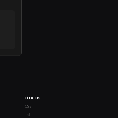
TÍTULOS
CS2
LoL