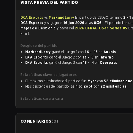
VISTA PREVIA DEL PARTIDO
DXA Esports
vs
MarkandLarry
El partido de CS:GO terminó
2 - 1
DXA Esports
y se jugó el
16 jun 2026
a las
8:36
. El partido fue u
mejor de Best of 3
y parte del
2026 DFRAG Open Series #5
Br
Final.
Desglose del partido
MarkandLarry
ganó el Juego 1 con
16 - 13
en
Anubis
DXA Esports
ganó el Juego 2 con
13 - 5
en
Inferno
DXA Esports
ganó el Juego 3 con
13 - 4
en
Overpass
Estadísticas clave de jugadores
El máximo eliminador del partido fue
Myst
con
58 eliminacione
Más asistencias del partido las hizo
Zoot
con
22 asistencias
.
Estadísticas cara a cara
COMENTARIOS
(
0
)