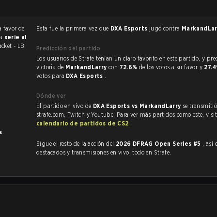
a favor de
Esta fue la primera vez que
DXA Esports
jugó contra
MarkandLa
na
serie al
acket - LB
Predicción del partido
Los usuarios de Strafe tenían un claro favorito en este partido, y predijeron la
victoria de
MarkandLarry
con
72.6%
de los votos a su favor y
27.
votos para
DXA Esports
.
Dónde ver
El partido en vivo de
DXA Esports vs MarkandLarry
se transmitió
strafe.com, Twitch y Youtube. Para ver más partidos como este, visit
calendario de partidos de CS2
.
s
.
Sigue el resto de la acción del
2026 DFRAG Open Series #5
, así co
destacados y transmisiones en vivo, todo en Strafe.