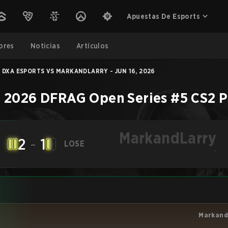
Apuestas De Esports
ores
Noticias
Artículos
DXA ESPORTS VS MARKANDLARRY - JUN 16, 2026
–
2026 DFRAG Open Series #5
CS2
P
MarkandLarry
2
-
1
LOSE
-
Markand