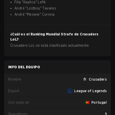
Filip
"
Kaplica
"
Lefik
André
"
Lostboy
"
Tavares
André
"
Meoww
"
Correia
¿Cuál es el Ranking Mundial Strafe de
Crusaders
LoL
?
Crusaders LoL no está clasificado actualmente.
INFO DEL EQUIPO
Nombre
Crusaders
Esport
League of Legends
Con sede en
Portugal
Seguidores
5