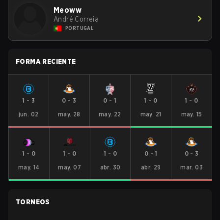
Meoww
André Correia
PORTUGAL
FORMA RECIENTE
1
-
3
0
-
3
0
-
1
1
-
0
1
-
0
jun. 02
may. 28
may. 22
may. 21
may. 15
1
-
0
1
-
0
1
-
0
0
-
1
0
-
3
may. 14
may. 07
abr. 30
abr. 29
mar. 03
TORNEOS