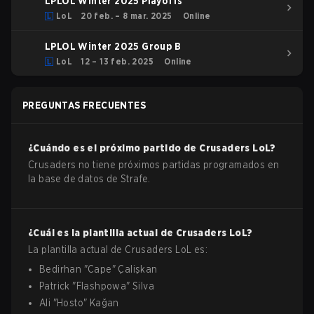
LPLOL Winter 2025 Playoffs
LoL
20 feb. – 8 mar. 2025
Online
LPLOL Winter 2025 Group B
LoL
12 – 13 feb. 2025
Online
PREGUNTAS FRECUENTES
¿Cuándo es el próximo partido de
Crusaders
LoL
?
Crusaders no tiene próximos partidas programados en
la base de datos de Strafe.
¿Cuál es la plantilla actual de
Crusaders
LoL
?
La plantilla actual de
Crusaders
LoL
es:
Bedirhan
"
Cape
"
Çalişkan
Patrick
"
Flashpowa
"
Silva
Ali
"
Hosto
"
Kağan