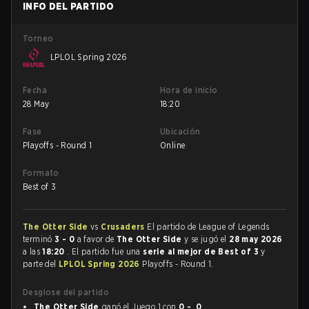
INFO DEL PARTIDO
Torneo
LPLOL Spring 2026
Fecha
Hora de inicio
28 May
18:20
Fase
Ubicación
Playoffs - Round 1
Online
Formato
Best of 3
The Otter Side
vs
Crusaders
El partido de League of Legends
terminó
3 - 0
a favor de
The Otter Side
y se jugó el
28 may 2026
a las
18:20
. El partido fue una
serie al mejor de Best of 3
y
parte del
LPLOL Spring 2026
Playoffs - Round 1.
Desglose del partido
The Otter Side
ganó el Juego 1 con
0 - 0