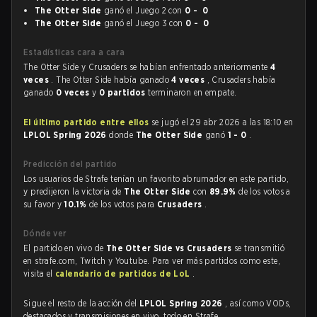
The Otter Side
ganó el Juego 2 con
0 - 0
The Otter Side
ganó el Juego 3 con
0 - 0
Estadísticas cara a cara
The Otter Side y Crusaders se habían enfrentado anteriormente
4
veces
. The Otter Side había ganado
4 veces
, Crusaders había
ganado
0 veces
y
0 partidos
terminaron en empate.
El último partido entre ellos
se jugó el 29 abr 2026 a las 18:10 en
LPLOL Spring 2026
donde
The Otter Side
ganó
1 - 0
.
Predicción del partido
Los usuarios de Strafe tenían un favorito abrumador en este partido,
y predijeron la victoria de
The Otter Side
con
89.9%
de los votos a
su favor y
10.1%
de los votos para
Crusaders
.
Dónde ver
El partido en vivo de
The Otter Side vs Crusaders
se transmitió
en strafe.com, Twitch y Youtube. Para ver más partidos como este,
visita el
calendario de partidos de LoL
.
Sigue el resto de la acción del
LPLOL Spring 2026
, así como VODs,
destacados y transmisiones en vivo, todo en Strafe.