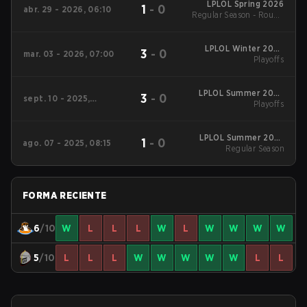
LPLOL Spring 2026
1
-
0
abr. 29 - 2026, 06:10
Regular Season - Round
1
LPLOL Winter 2026
3
-
0
mar. 03 - 2026, 07:00
Playoffs
Playoffs
LPLOL Summer 2025
3
-
0
sept. 10 - 2025,
Playoffs
Playoffs
06:00
LPLOL Summer 2025
1
-
0
ago. 07 - 2025, 08:15
Regular Season
Regular Season
FORMA RECIENTE
6
/10
W
L
L
L
W
L
W
W
W
W
5
/10
L
L
L
W
W
W
W
W
L
L