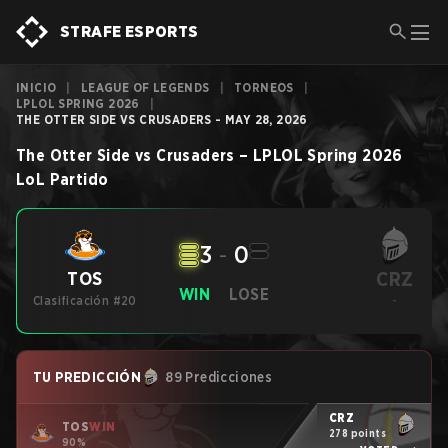
STRAFE ESPORTS
INICIO
|
LEAGUE OF LEGENDS
|
TORNEOS
|
LPLOL SPRING 2026
|
THE OTTER SIDE VS CRUSADERS - MAY 28, 2026
The Otter Side
vs
Crusaders
–
LPLOL Spring 2026
LoL
Partido
3
-
0
CRZ
TOS
WIN
LOSE
Clasificación #20
-
TU PREDICCIÓN
89 Predicciones
CRZ
TOS
WIN
278 points
90%