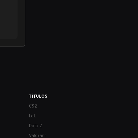
TÍTULOS
CS2
LoL
Dota 2
Valorant