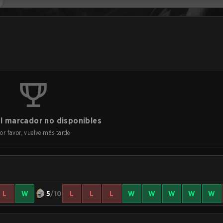
l marcador no disponibles
or favor, vuelve más tarde
L
W
5
/10
L
L
L
W
W
W
W
W