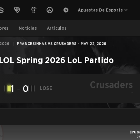
Apuestas De Esports
ores
Noticias
Artículos
 2026
|
FRANCESINHAS VS CRUSADERS - MAY 22, 2026
LOL Spring 2026
LoL
Partido
Crusaders
1
-
0
LOSE
-
Crus
7