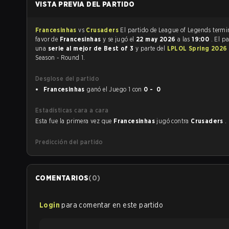
VISTA PREVIA DEL PARTIDO
Francesinhas
vs
Crusaders
El partido de League of Le
favor de
Francesinhas
y se jugó el
22 may 2026
a las
19:00
. El p
una
serie al mejor de Best of 3
y parte del
LPLOL Spring 2026
Season - Round 1.
Desglose del partido
Francesinhas
ganó el Juego 1 con
0 - 0
Estadísticas cara a cara
Esta fue la primera vez que
Francesinhas
jugó contra
Crusaders
.
Predicción del partido
COMENTARIOS
(
0
)
Login
para comentar en este partido