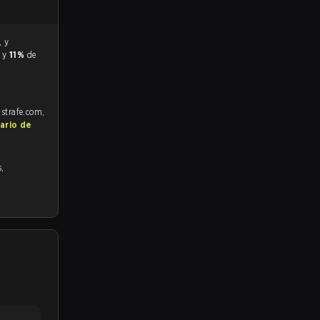
r y
11%
de
 strafe.com,
ario de