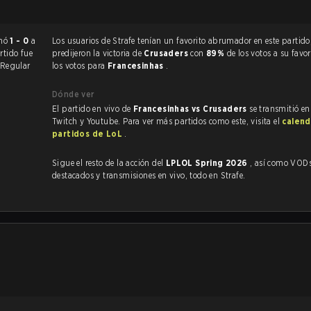
gends terminó
1 - 0
a
Los usuarios de Strafe tenían un favorito abrumador en este partido, y
artido fue
predijeron la victoria de
Crusaders
con
89%
de los votos a su favo
Regular
los votos para
Francesinhas
.
Dónde ver
El partido en vivo de
Francesinhas vs Crusaders
se transmitió en
Twitch y Youtube. Para ver más partidos como este, visita el
calend
partidos de LoL
.
Sigue el resto de la acción del
LPLOL Spring 2026
, así como VODs,
destacados y transmisiones en vivo, todo en Strafe.