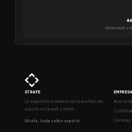
Aú
¡Inicia sesión y
STRAFE
EMPRES
La experiencia número uno para fans de
Acerca de
esports en la web y móvil.
Contácta
Carreras
Strafe, todo sobre esports