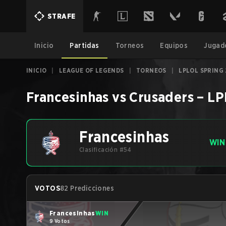
STRAFE
Inicio
Partidas
Torneos
Equipos
Jugad
INICIO
|
LEAGUE OF LEGENDS
|
TORNEOS
|
LPLOL SPRING
Francesinhas
vs
Crusaders
–
LP
Francesinhas
WIN
Clasificación #54
VOTOS
82 Predicciones
Francesinhas
WIN
9 Votos