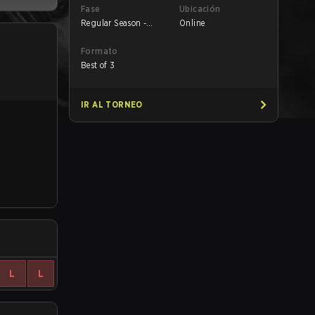
Fase
Ubicación
Regular Season -
Online
Round 1
Formato
Best of 3
IR AL TORNEO
L
L