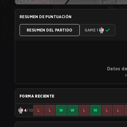
RESUMEN DE PUNTUACIÓN
RESUMEN DEL PARTIDO
GAME 1
Datos de
P
FORMA RECIENTE
4
/10
L
L
W
W
L
W
L
L