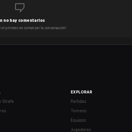
n no hay comentarios
 sé el primero en comenzar la conversación!
A
EXPLORAR
 Strafe
Partidas
nos
Torneos
Equipos
Jugadores