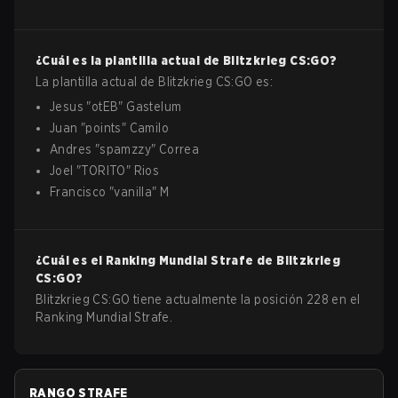
¿Cuál es la plantilla actual de
Blitzkrieg
CS:GO
?
La plantilla actual de
Blitzkrieg
CS:GO
es:
Jesus
"
otEB
"
Gastelum
Juan
"
points
"
Camilo
Andres
"
spamzzy
"
Correa
Joel
"
TORITO
"
Rios
Francisco
"
vanilla
"
M
¿Cuál es el Ranking Mundial Strafe de
Blitzkrieg
CS:GO
?
Blitzkrieg CS:GO tiene actualmente la posición 228 en el
Ranking Mundial Strafe.
RANGO STRAFE