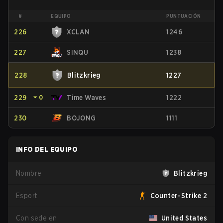
#
EQUIPO
PUNTUACIÓN
226
XCLAN
1246
227
SINQU
1238
228
Blitzkrieg
1227
229
⏷
0
Time Waves
1222
230
BOJONG
1111
INFO DEL EQUIPO
Nombre
Blitzkrieg
Esport
Counter-Strike 2
Con sede en
United States