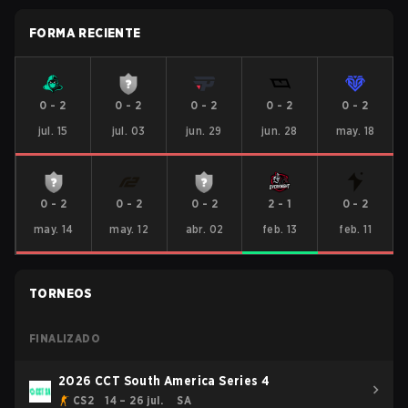
FORMA RECIENTE
0
-
2
0
-
2
0
-
2
0
-
2
0
-
2
jul. 15
jul. 03
jun. 29
jun. 28
may. 18
0
-
2
0
-
2
0
-
2
2
-
1
0
-
2
may. 14
may. 12
abr. 02
feb. 13
feb. 11
TORNEOS
FINALIZADO
2026 CCT South America Series 4
CS2
14 – 26 jul.
SA