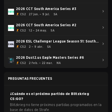
2026 CCT South America Series #3
CS2
27 jun. – 9 jul.
SA
2026 CCT South America Series #2
CS2
12 – 24 may.
SA
2026 ESL Challenger League Season 51: South
America - Cup #3
CS2
2 – 9 abr.
SA
2026 Dust2.us Eagle Masters Series #6
CS2
2 feb. – 22 mar.
NA
PREGUNTAS FRECUENTES
¿Cuándo es el próximo partido de
Blitzkrieg
CS:GO
?
Blitzkrieg no tiene próximos partidas programados en la
base de datos de Strafe.