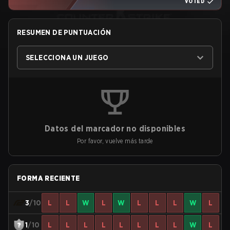
VOTED
RESUMEN DE PUNTUACIÓN
SELECCIONA UN JUEGO
Datos del marcador no disponibles
Por favor, vuelve más tarde
FORMA RECIENTE
3
/10
L
L
W
L
W
L
L
L
W
L
1
/10
L
L
L
L
L
L
L
L
W
L