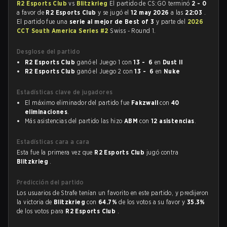
R2 Esports Club
vs
Blitzkrieg
El partido de CS:GO terminó
2 - 0
a favor de
R2 Esports Club
y se jugó el
12 may 2026
a las
22:03
.
El partido fue una
serie al mejor de Best of 3
y parte del
2026
CCT South America Series #2
Swiss - Round 1.
Desglose del partido
R2 Esports Club
ganó el Juego 1 con
13 - 6
en
Dust II
R2 Esports Club
ganó el Juego 2 con
13 - 6
en
Nuke
Estadísticas clave de jugadores
El máximo eliminador del partido fue
Fakzwall
con
40
eliminaciones
.
Más asistencias del partido las hizo
ABM
con
12 asistencias
.
Estadísticas cara a cara
Esta fue la primera vez que
R2 Esports Club
jugó contra
Blitzkrieg
.
Predicción del partido
Los usuarios de Strafe tenían un favorito en este partido, y predijeron
la victoria de
Blitzkrieg
con
64.7%
de los votos a su favor y
35.3%
de los votos para
R2 Esports Club
.