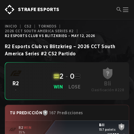
STRAFE ESPORTS
INICIO
|
CS2
|
TORNEOS
|
2026 CCT SOUTH AMERICA SERIES #2
|
R2 ESPORTS CLUB VS BLITZKRIEG - MAY 12, 2026
R2 Esports Club
vs
Blitzkrieg
–
2026 CCT South
America Series #2
CS2
Partido
2
-
0
Bli
R2
WIN
LOSE
-
Clasificación #228
TU PREDICCIÓN
167 Predicciones
Bli
R2
WIN
157 points
35%