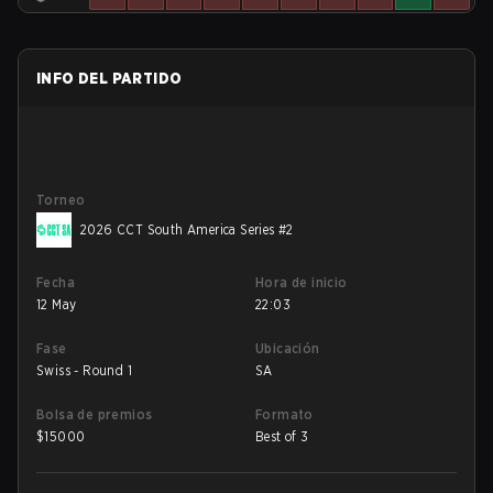
INFO DEL PARTIDO
Torneo
2026 CCT South America Series #2
Fecha
Hora de inicio
12 May
22:03
Fase
Ubicación
Swiss - Round 1
SA
Bolsa de premios
Formato
$
15000
Best of 3