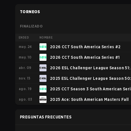
TORNEOS
FINALIZADO
ENDED
NOMBRE
may. 24
2026 CCT South America Series #2
may. 10
2026 CCT South America Series #1
abr. 09
2026 ESL Challenger League Season 51:
nov. 15
South America - Cup #3
2025 ESL Challenger League Season 50
ago. 19
South America - Cup #4
2025 CCT Season 3 South American Ser
ago. 03
#3
2025 Ace: South American Masters Fall
PREGUNTAS FRECUENTES