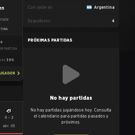
Con sede en
Argentina
en
anale
Seguidores
4
TINA
PRÓXIMAS PARTIDAS
84
OR PARTIDA
3
39%
RIAS
JUGADOR
No hay partidas
No hay partidas jugándose hoy. Consulta
el calendario para partidas pasados y
0
-
2
próximos.
abr. 05