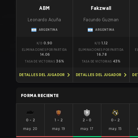
ABM
Fakzwall
Leonardo Acuña
Facundo Guzman
ARGENTINA
ARGENTINA
0.90
1.12
K/D
K/D
ELIMINACIONES POR PARTIDA
ELIMINACIONES POR PARTIDA
E
14.06
16.78
36%
43%
TASA DE VICTORIAS
TASA DE VICTORIAS
DETALLES DEL JUGADOR
DETALLES DEL JUGADOR
DE
FORMA RECIENTE
0
-
2
1
-
2
2
-
0
0
-
2
may. 20
may. 19
may. 17
may. 15