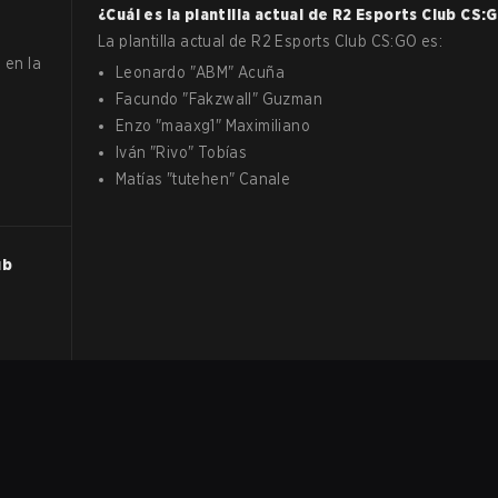
¿Cuál es la plantilla actual de
R2 Esports Club
CS:
La plantilla actual de
R2 Esports Club
CS:GO
es:
 en la
Leonardo
"
ABM
"
Acuña
Facundo
"
Fakzwall
"
Guzman
Enzo
"
maaxg1
"
Maximiliano
Iván
"
Rivo
"
Tobías
Matías
"
tutehen
"
Canale
ub