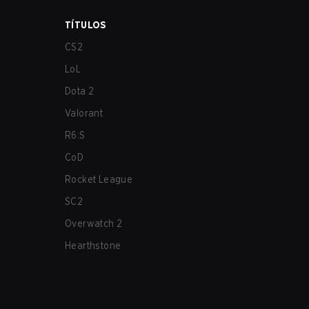
TÍTULOS
CS2
LoL
Dota 2
Valorant
R6:S
CoD
Rocket League
SC2
Overwatch 2
Hearthstone