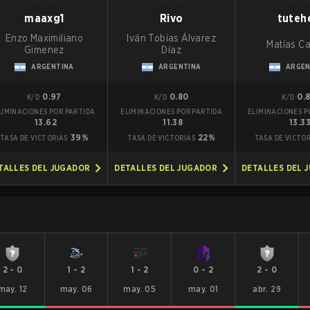
maaxg1
Rivo
tuteh
Enzo Maximiliano
Iván Tobías Álvarez
Matías C
Gimenez
Díaz
ARGENTINA
ARGENTINA
ARGEN
0.97
0.80
0.
K/D
K/D
K/D
LIMINACIONES POR PARTIDA
ELIMINACIONES POR PARTIDA
ELIMINACIONES P
13.62
11.38
13.3
39%
22%
TASA DE VICTORIAS
TASA DE VICTORIAS
TASA DE VICTO
TALLES DEL JUGADOR
DETALLES DEL JUGADOR
DETALLES DEL 
2
-
0
1
-
2
1
-
2
0
-
2
2
-
0
may. 12
may. 06
may. 05
may. 01
abr. 29