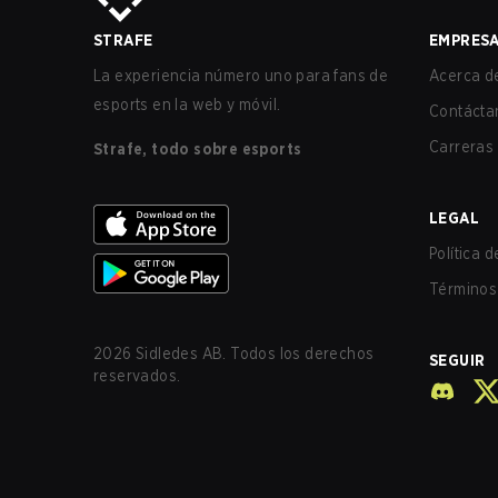
STRAFE
EMPRES
La experiencia número uno para fans de
Acerca de
esports en la web y móvil.
Contácta
Carreras
Strafe, todo sobre esports
LEGAL
Política 
Términos 
2026
Sidledes AB. Todos los derechos
SEGUIR
reservados.