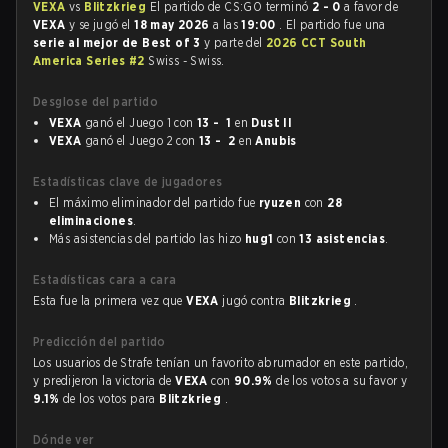
VEXA
vs
Blitzkrieg
El partido de CS:GO terminó
2 - 0
a favor de
VEXA
y se jugó el
18 may 2026
a las
19:00
. El partido fue una
serie al mejor de Best of 3
y parte del
2026 CCT South
America Series #2
Swiss - Swiss.
Desglose del partido
VEXA
ganó el Juego 1 con
13 - 1
en
Dust II
VEXA
ganó el Juego 2 con
13 - 2
en
Anubis
Estadísticas clave de jugadores
El máximo eliminador del partido fue
ryuzen
con
28
eliminaciones
.
Más asistencias del partido las hizo
hug1
con
13 asistencias
.
Estadísticas cara a cara
Esta fue la primera vez que
VEXA
jugó contra
Blitzkrieg
.
Predicción del partido
Los usuarios de Strafe tenían un favorito abrumador en este partido,
y predijeron la victoria de
VEXA
con
90.9%
de los votos a su favor y
9.1%
de los votos para
Blitzkrieg
.
Dónde ver