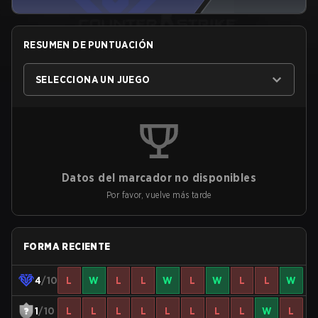
RESUMEN DE PUNTUACIÓN
SELECCIONA UN JUEGO
Datos del marcador no disponibles
Por favor, vuelve más tarde
FORMA RECIENTE
4
/10
L
W
L
L
W
L
W
L
L
W
1
/10
L
L
L
L
L
L
L
L
W
L