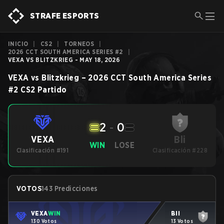
STRAFE ESPORTS
INICIO
|
CS2
|
TORNEOS
|
2026 CCT SOUTH AMERICA SERIES #2
|
VEXA VS BLITZKRIEG - MAY 18, 2026
VEXA
vs
Blitzkrieg
–
2026 CCT South America Series
#2
CS2
Partido
2
-
0
Bli
VEXA
WIN
LOSE
Clasificación #191
Clasificación #228
VOTOS
143 Predicciones
VEXA
WIN
Bli
130 Votos
13 Votos