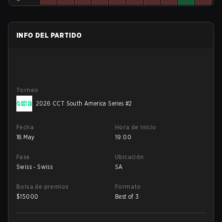
INFO DEL PARTIDO
Torneo
2026 CCT South America Series #2
Fecha
Hora de inicio
18 May
19:00
Fase
Ubicación
Swiss - Swiss
SA
Bolsa de premios
Formato
$
15000
Best of 3