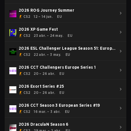
2026 ROG Journey Summer
CS2
12 – 14 jun.
EU
2026 XP Game Fest
CS2
23 abr. – 24 may.
EU
2026 ESL Challenger League Season 51: Europe
- Cup #4
CS2
22 abr. – 3 may.
EU
2026 CCT Challengers Europe Series 1
CS2
20 – 26 abr.
EU
2026 Exort Series #25
CS2
20 – 26 abr.
EU
2026 CCT Season 3 European Series #19
CS2
16 mar. – 3 abr.
EU
2026 DraculaN Season 6
CS2
29 mar. – 2 abr.
EU