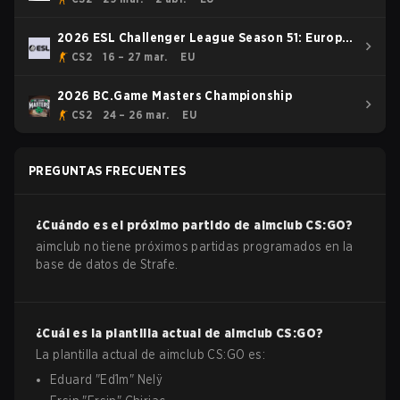
2026 ESL Challenger League Season 51: Europe
- Cup #2
CS2
16 – 27 mar.
EU
2026 BC.Game Masters Championship
CS2
24 – 26 mar.
EU
PREGUNTAS FRECUENTES
¿Cuándo es el próximo partido de
aimclub
CS:GO
?
aimclub no tiene próximos partidas programados en la
base de datos de Strafe.
¿Cuál es la plantilla actual de
aimclub
CS:GO
?
La plantilla actual de
aimclub
CS:GO
es:
Eduard
"
Ed1m
"
Nelÿ