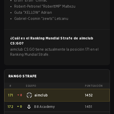
Ersin
"
Ersin
"
Chiriac
Robert-Petronel
"
RoberttMP
"
Maltezu
Guta
"
XELLOW
"
Adrian
Gabriel-Cosmin
"
zewts
"
Letcanu
¿Cuál es el Ranking Mundial Strafe de
aimclub
CS:GO
?
aimclub CS:GO tiene actualmente la posición 171 en el
Ranking Mundial Strafe.
RANGO STRAFE
#
EQUIPO
PUNTUACIÓN
171
⏷
8
aimclub
1452
172
⏷
0
B8 Academy
1451