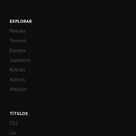
EXPLORAR
Partidas
Torneos
Equipos
Jugadores
Noticias
Authors
Artículos
TÍTULOS
CS2
LoL