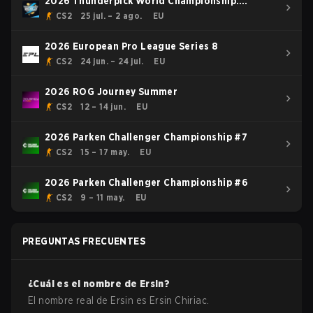
2026 Thunderpick World Championship:
European Series #2
CS2
25 jul. – 2 ago.
EU
2026 European Pro League Series 8
CS2
24 jun. – 24 jul.
EU
2026 ROG Journey Summer
CS2
12 – 14 jun.
EU
2026 Parken Challenger Championship #7
CS2
15 – 17 may.
EU
2026 Parken Challenger Championship #6
CS2
9 – 11 may.
EU
PREGUNTAS FRECUENTES
¿Cuál es el nombre de
Ersin
?
El nombre real de
Ersin
es
Ersin Chiriac
.