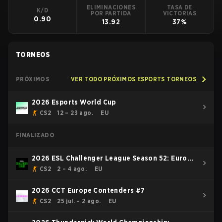
ELIMINACIONES
TASA DE
K/D
POR PARTIDA
VICTORIAS
0.90
13.92
37%
TORNEOS
PRÓXIMOS
VER TODO PRÓXIMOS ESPORTS TORNEOS
2026 Esports World Cup
CS2
12 – 23 ago.
EU
FINALIZADO
2026 ESL Challenger League Season 52: Europe
- Cup #2
CS2
2 – 4 ago.
EU
2026 CCT Europe Contenders #7
CS2
25 jul. – 2 ago.
EU