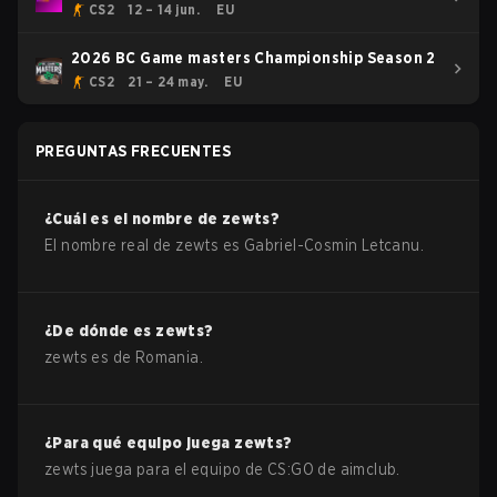
CS2
12 – 14 jun.
EU
2026 BC Game masters Championship Season 2
CS2
21 – 24 may.
EU
PREGUNTAS FRECUENTES
¿Cuál es el nombre de
zewts
?
El nombre real de
zewts
es
Gabriel-Cosmin Letcanu
.
¿De dónde es
zewts
?
zewts
es de
Romania
.
¿Para qué equipo juega
zewts
?
zewts
juega para el equipo de
CS:GO
de
aimclub
.