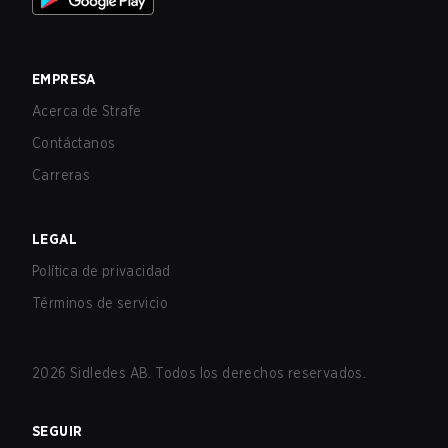
EMPRESA
Acerca de Strafe
Contáctanos
Carreras
LEGAL
Política de privacidad
Términos de servicio
2026
Sidledes AB. Todos los derechos reservados.
SEGUIR