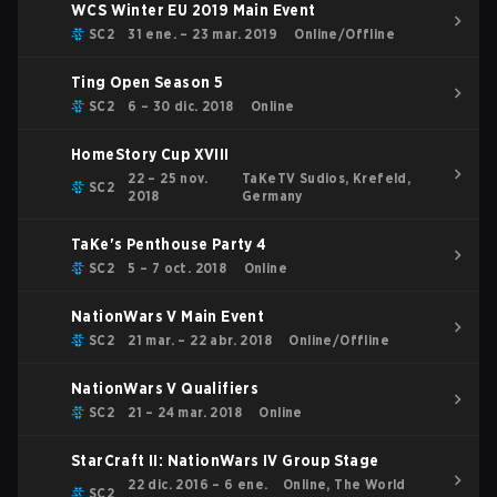
WCS Winter EU 2019 Main Event
SC2
31 ene. – 23 mar. 2019
Online/Offline
Ting Open Season 5
SC2
6 – 30 dic. 2018
Online
HomeStory Cup XVIII
22 – 25 nov.
TaKeTV Sudios, Krefeld,
SC2
2018
Germany
TaKe's Penthouse Party 4
SC2
5 – 7 oct. 2018
Online
NationWars V Main Event
SC2
21 mar. – 22 abr. 2018
Online/Offline
NationWars V Qualifiers
SC2
21 – 24 mar. 2018
Online
StarCraft II: NationWars IV Group Stage
22 dic. 2016 – 6 ene.
Online, The World
SC2