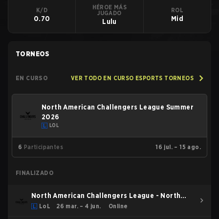
HÉROE MÁS
K/D
ROL
JUGADO
0.70
Mid
Lulu
TORNEOS
EN CURSO
VER TODO EN CURSO ESPORTS TORNEOS
North American Challengers League Summer
2026
LOL
6
Participantes
16 jul. – 15 ago.
FINALIZADO
North American Challengers League - North
American Challengers League Spring 2026
LoL
26 mar. – 4 jun.
Online