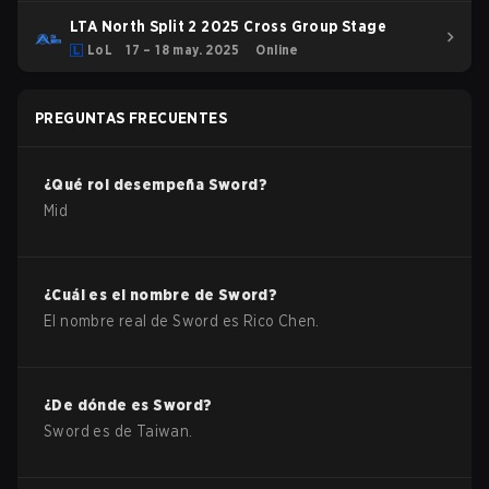
LTA North Split 2 2025 Cross Group Stage
LoL
17 – 18 may. 2025
Online
PREGUNTAS FRECUENTES
¿Qué rol desempeña
Sword
?
Mid
¿Cuál es el nombre de
Sword
?
El nombre real de
Sword
es
Rico Chen
.
¿De dónde es
Sword
?
Sword
es de
Taiwan
.