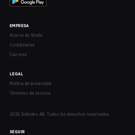
EMPRESA
Acerca de Strafe
Contáctanos
Carreras
LEGAL
Política de privacidad
Términos de servicio
2026
Sidledes AB. Todos los derechos reservados.
SEGUIR