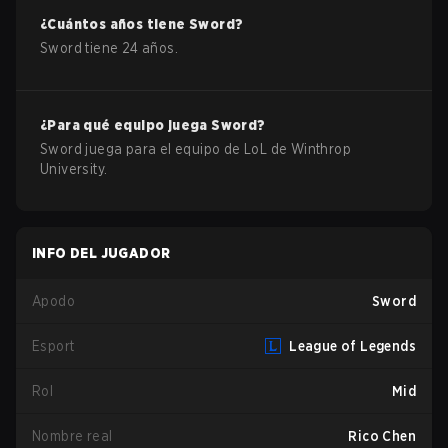
¿Cuántos años tiene
Sword
?
Sword
tiene
24
años.
¿Para qué equipo juega
Sword
?
Sword
juega para el equipo de
LoL
de
Winthrop
University
.
INFO DEL JUGADOR
Apodo
Sword
Esport
League of Legends
Rol
Mid
Nombre real
Rico Chen