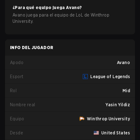
¿Para qué equipo juega
Avano
?
Avano
juega para el equipo de
LoL
de
Winthrop
University
.
INFO DEL JUGADOR
Apodo
Avano
Esport
League of Legends
Rol
Mid
Nombre real
Yasin Yildiz
Equipo
Winthrop University
Desde
United States