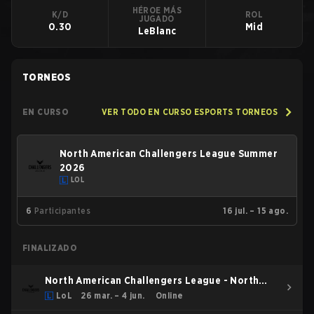
HÉROE MÁS
K/D
ROL
JUGADO
0.30
Mid
LeBlanc
TORNEOS
EN CURSO
VER TODO EN CURSO ESPORTS TORNEOS
North American Challengers League Summer
2026
LOL
6
Participantes
16 jul. – 15 ago.
FINALIZADO
North American Challengers League - North
American Challengers League Spring 2026
LoL
26 mar. – 4 jun.
Online