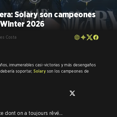
pera: Solary son campeones
 Winter 2026
les Costa
 años, innumerables casi-victorias y más desengaños
 debería soportar,
Solary
son los campeones de
e dont on a toujours rêvé...
