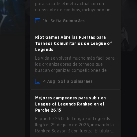
para sacudir el meta actual con un
nuevo lote de cambios, incluyendo un
aumento en la Resistencia Mágica para
1h
Sofia Guimarães
los ADCs y nerfs a Camille que podrían
afectar su presencia como support.
Riot Games Abre las Puertas para
Torneos Comunitarios de League of
Legends
La vida se volverá mucho más fácil para
los organizadores de torneos que
buscan organizar competiciones de
League of Legends, ya que Riot Games
4 Aug
Sofia Guimarães
ha actualizado sus Directrices de
Competiciones Comunitarias. Los
cambios eliminan varias restricciones
Mejores campeones para subir en
obsoletas.
League of Legends Ranked en el
Parche 26.15
El parche 26.15 de League of Legends
llegó el 29 de julio de 2026, iniciando la
Ranked Season 3 con fuerza. El titular