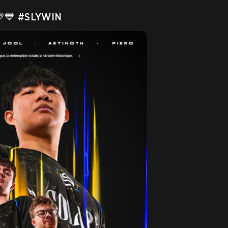
💙 
#SLYWIN