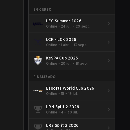
EN CURSO
LEC Summer 2026
Online
•
24 jul. – 20 sept.
LCK - LCK 2026
Online
•
1 abr. – 13 sept.
KeSPA Cup 2026
Online
•
20 jul. – 18 ago.
FINALIZADO
Esports World Cup 2026
Online
•
15 – 19 jul.
LRN Split 2 2026
Online
•
4 – 30 jul.
LRS Split 2 2026