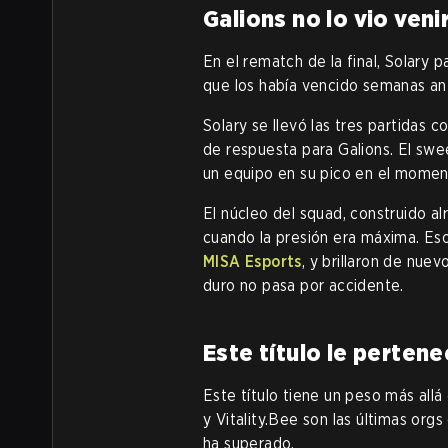
Galions no lo vio veni
En el rematch de la final, Solary
que los había vencido semanas ant
Solary se llevó las tres partidas 
de respuesta para Galions. El swe
un equipo en su pico en el momen
El núcleo del squad, construido a
cuando la presión era máxima. Esos
MISA Esports
, y brillaron de nuev
duro no pasa por accidente.
Este título le pertene
Este título tiene un peso más allá
y Vitality.Bee son las últimas orgs
ha superado.