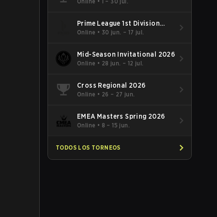
Online
•
1 – 30 jul.
Prime League 1st Division
Summer 2026
Online
•
30 jun. – 17 jul.
Mid-Season Invitational 2026
Online
•
28 jun. – 12 jul.
Cross Regional 2026
Online
•
26 – 27 jun.
EMEA Masters Spring 2026
Online
•
8 – 15 jun.
TODOS LOS TORNEOS