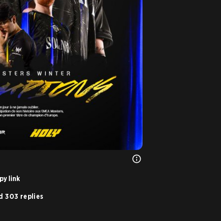
py link
d 303 replies