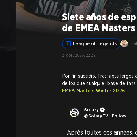
Siete años de es
de EMEA Masters
League of Legends
Tha
21 abr., 2026, 22:29
Por fin sucedió. Tras siete largos
de los que cualquier base de fans
EMEA Masters Winter 2026
.
Solary
@
SolaryTV
·
Follow
Après toutes ces années, c