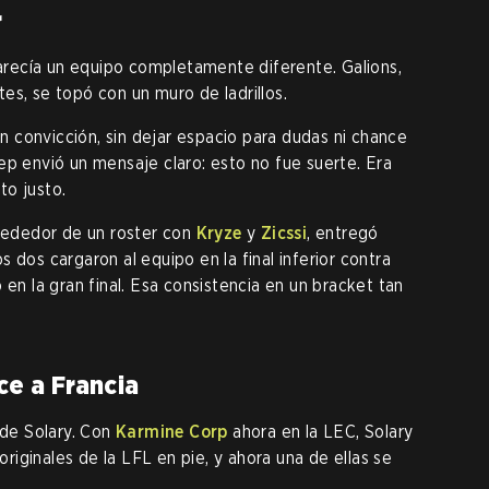
r
 parecía un equipo completamente diferente. Galions,
es, se topó con un muro de ladrillos.
con convicción, sin dejar espacio para dudas ni chance
ep envió un mensaje claro: esto no fue suerte. Era
to justo.
lrededor de un roster con
Kryze
y
Zicssi
, entregó
 dos cargaron al equipo en la final inferior contra
o en la gran final. Esa consistencia en un bracket tan
ce a Francia
 de Solary. Con
Karmine Corp
ahora en la LEC, Solary
 originales de la LFL en pie, y ahora una de ellas se