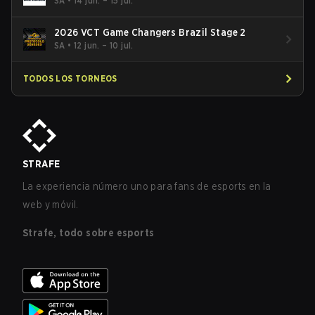
SA
•
14 jun. – 15 jul.
2026 VCT Game Changers Brazil Stage 2
SA
•
12 jun. – 10 jul.
TODOS LOS TORNEOS
STRAFE
La experiencia número uno para fans de esports en la
web y móvil.
Strafe, todo sobre esports