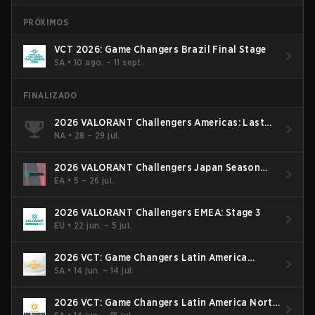
PRÓXIMOS
VCT 2026: Game Changers Brazil Final Stage
SA
•
10 ago. – 11 sept.
FINALIZADO
2026 VALORANT Challengers Americas: Last
Chance Qualifier
NA
•
28 – 29 jul.
2026 VALORANT Challengers Japan Season
Finals
EA
•
5 – 26 jul.
2026 VALORANT Challengers EMEA: Stage 3
EU
•
22 jun. – 5 jul.
2026 VCT: Game Changers Latin America
South: Stage 2
SA
•
14 jun. – 14 jul.
2026 VCT: Game Changers Latin America North
- Stage 2