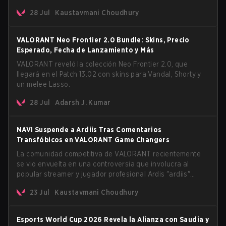
errores en agentes y mapas. La actualización también
28 Jul
Kaustavmani Choudhury
confirma un retraso para el muy esperado modo AROS:
Replication.
VALORANT Neo Frontier 2.0 Bundle: Skins, Precio
Esperado, Fecha de Lanzamiento y Más
VALORANT reveló la colección Neo Frontier 2.0, que
llegará en el Patch 13.02 con skins para Vandal, Shorty y
un melee Lasso.
28 Jul
Adarsh J. Kumar
NAVI Suspende a Ardiis Tras Comentarios
Transfóbicos en VALORANT Game Changers
La comunidad competitiva de VALORANT recientemente
se vio envuelta en una controversia que involucra al
popular streamer y jugador profesional Ardis "ardiis"
Svarenieks y a Leo "Leo" Jannesson de Fnatic. El
23 Jul
Kaustavmani Choudhury
problema surgió originalmente de comentarios realizados
durante un co-stream de un partido de VCT Game
Changers EMEA en julio de 2026. Lo que comenzó como
Esports World Cup 2026 Revela la Alianza con Saudia y
una charla casual rápidamente escaló a un debate en