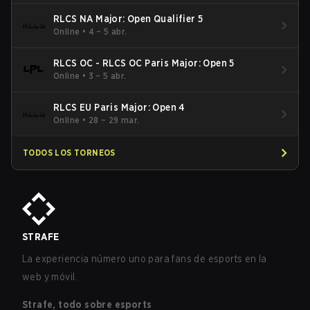
RLCS NA Major: Open Qualifier 5
Online
•
4 – 5 abr.
RLCS OC - RLCS OC Paris Major: Open 5
Online
•
3 – 5 abr.
RLCS EU Paris Major: Open 4
Online
•
28 – 29 mar.
TODOS LOS TORNEOS
STRAFE
La experiencia número uno para fans de esports en la
web y móvil.
Strafe, todo sobre esports