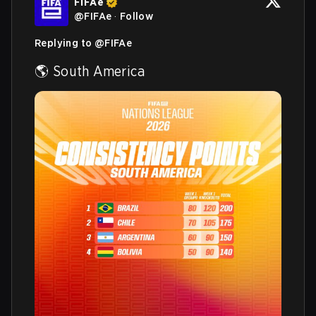
FIFAe
@
FIFAe
·
Follow
Replying to @
FIFAe
🌎 South America 