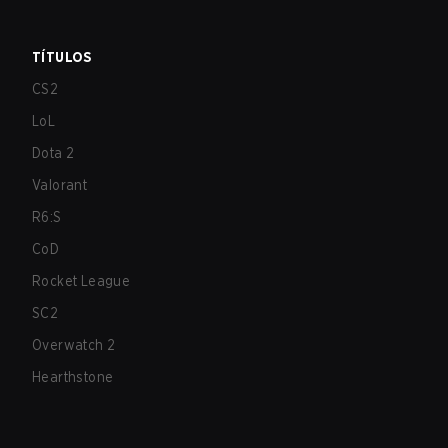
TÍTULOS
CS2
LoL
Dota 2
Valorant
R6:S
CoD
Rocket League
SC2
Overwatch 2
Hearthstone