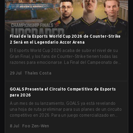
Final de la Esports World Cup 2026 de Counter-Strike
2 Será en el Legendario Accor Arena
El Esports World Cup 2026 acaba de subir el nivel de su
Gran Final, y los fans de Counter-Strike tienen todas las
razones para emocionarse. La Final del Campeonato de
Counter-Strike 2 del torneo se llevará a cabo en el
29 Jul
Thales Costa
histórico Accor Arena de París, marcando el capítulo final
del evento de esports más grande del mundo.
GOALS Presenta el Circuito Competitivo de Esports
para 2026
A un mes de su lanzamiento, GOALS ya está revelando
una hoja de ruta preliminar para sus planes de un circuito
competitivo en 2026. Para un juego comercializado en
torno a un gameplay centrado en la habilidad, no
8 Jul
Foo Zen-Wen
sorprende que ya estén apuntando a los niveles más
altos de juego. Con el objetivo de crear su propio