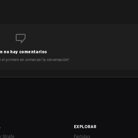
n no hay comentarios
 sé el primero en comenzar la conversación!
A
EXPLORAR
 Strafe
Partidas