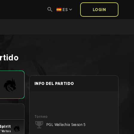
ES
LOGIN
rtido
INFO DEL PARTIDO
Torneo
PGL Wallachia Season 5
Spirit
7 Votos