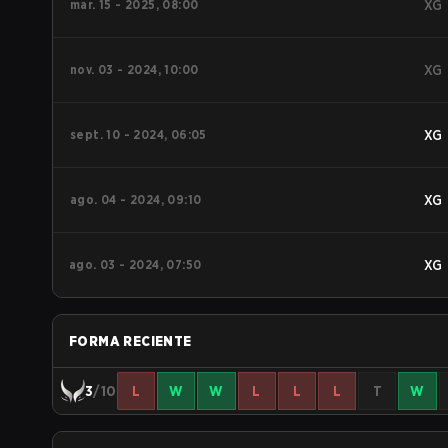
mar. 15 - 2025, 08:00
XG
nov. 03 - 2024, 10:00
XG
sept. 10 - 2024, 06:05
XG
ago. 04 - 2024, 09:10
XG
ago. 03 - 2024, 07:50
XG
FORMA RECIENTE
3
/10
L
W
W
L
L
L
T
W