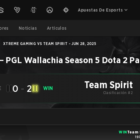
Apuestas De Esports
ores
Noticias
Artículos
|
XTREME GAMING VS TEAM SPIRIT - JUN 28, 2025
–
PGL Wallachia Season 5
Dota 2
Pa
Team Spirit
0
-
2
E
WIN
Clasificación #2
WIN
Team 
19