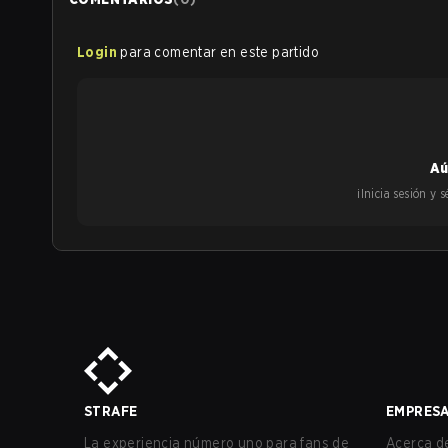
Login
para comentar en este partido
Aú
¡Inicia sesión y
STRAFE
EMPRES
La experiencia número uno para fans de
Acerca de