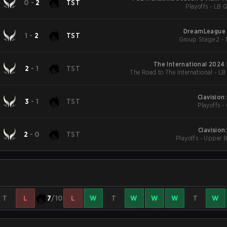
0
-
2
TST
Playoffs - LB Q
DreamLeague 
1
-
2
TST
Group Stage 2 -
The International 2024
2
-
1
TST
The Road to The International - LB 
Clavision
3
-
1
TST
Playoffs -
Clavision
2
-
0
TST
Playoffs - Upper B
T
L
7
/10
L
W
T
W
W
W
T
W