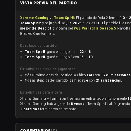
VISTA PREVIA DEL PARTIDO
Xtreme Gaming
vs
Team Spirit
El partido de Dota 2 terminó
0 - 
Team Spirit
y se jugó el
28 jun 2025
a las
7:00
. El partido fue un
mejor de Best of 3
y parte del
PGL Wallachia Season 5
Playoffs
Bracket Quarterfinals.
Desglose del partido
Team Spirit
ganó el Juego 1 con
22 - 8
Team Spirit
ganó el Juego 2 con
15 - 10
Estadísticas clave de jugadores
Más eliminaciones del partido las hizo
Larl
con
13 eliminaciones
Más asistencias del partido las hizo
rue
con
21 asistencias
.
Estadísticas cara a cara
Xtreme Gaming y Team Spirit se habían enfrentado anteriormente
1
Xtreme Gaming había ganado
8 veces
, Team Spirit había ganado
2 partidos
terminaron en empate.
COMENTARIOS
(
0
)