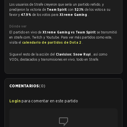
Los usuarios de Strafe creyeron que sería un partido reñido, y
predijeron la victoria de
Team Spirit
con
52.1%
de los votos a su
favor y
47.9%
de los votos para
Xtreme Gaming
.
Dónde ver
El partido en vivo de
Xtreme Gaming vs Team Spirit
se transmitió
en strafe.com, Twitch y Youtube. Para ver más partidos como este,
visita el
calendario de partidos de Dota 2
.
Sigue el resto de la acción del
Clavision: Snow Ruyi
, así como
VODs, destacados y transmisiones en vivo, todo en Strafe.
COMENTARIOS
(
0
)
Login
para comentar en este partido