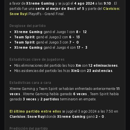
a favor de
Xtreme Gaming
y se jugó el
4 ago 2024
a las
9:10
. El
partido fue una
serie al mejor de Best of 5
y parte del
Clavision:
Snow Ruyi
Playoffs - Grand Final.
Desglose del partido
Xtreme Gaming
ganó el Juego 1 con
8 - 12
Team Spirit
ganó el Juego 2 con
6 - 13
Team Spirit
ganó el Juego 3 con
7 - 0
Xtreme Gaming
ganó el Juego 4 con
17 - 3
Estadísticas clave de jugadores
Más eliminaciones del partido las hizo
Xm
con
12 eliminaciones
.
Más asistencias del partido las hizo
XinQ
con
23 asistencias
.
Estadísticas cara a cara
Xtreme Gaming y Team Spirit se habían enfrentado anteriormente
11
veces
. Xtreme Gaming había ganado
6 veces
, Team Spirit había
ganado
3 veces
y
2 partidos
terminaron en empate.
El último partido entre ellos
se jugó el 3 ago 2024 a las 7:50 en
Clavision: Snow Ruyi
donde
Xtreme Gaming
ganó
2 - 0
.
Predicción del partido