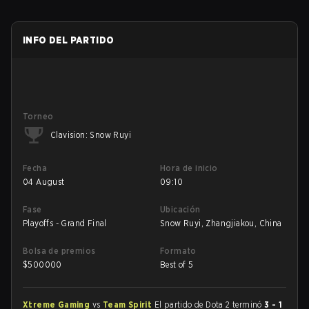
INFO DEL PARTIDO
Torneo
Clavision: Snow Ruyi
Fecha
Hora de inicio
04 August
09:10
Fase
Ubicación
Playoffs - Grand Final
Snow Ruyi, Zhangjiakou, China
Bolsa de premios
Formato
$
500000
Best of 5
Xtreme Gaming
vs
Team Spirit
El partido de Dota 2 terminó
3 - 1