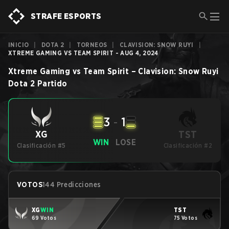
STRAFE ESPORTS
INICIO
|
DOTA 2
|
TORNEOS
|
CLAVISION: SNOW RUYI
|
XTREME GAMING VS TEAM SPIRIT - AUG 4, 2024
Xtreme Gaming
vs
Team Spirit
–
Clavision: Snow Ruyi
Dota 2
Partido
3
-
1
TST
XG
WIN
LOSE
Clasificación #5
Clasificación #2
VOTOS
144 Predicciones
XG
WIN
TST
69 Votos
75 Votos