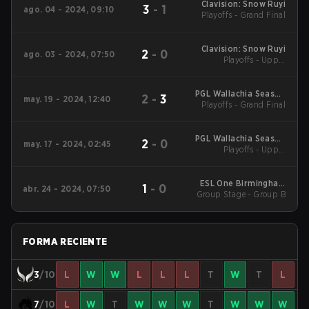
Clavision: Snow Ruyi
3
-
1
ago. 04 - 2024, 09:10
Playoffs - Grand Final
Clavision: Snow Ruyi
2
-
0
ago. 03 - 2024, 07:50
Playoffs - Upper
Bracket Final
PGL Wallachia Season
2
-
3
may. 19 - 2024, 12:40
Playoffs - Grand Final
1 Main Tournament
PGL Wallachia Season
2
-
0
may. 17 - 2024, 02:45
1 Main Tournament
Playoffs - Upper
Bracket Semifinals
ESL One Birmingham
1
-
0
abr. 24 - 2024, 07:50
Group Stage - Group B
Main Event
FORMA RECIENTE
3
/10
L
W
W
L
L
L
T
W
T
L
7
/10
L
W
T
W
W
W
T
W
W
W