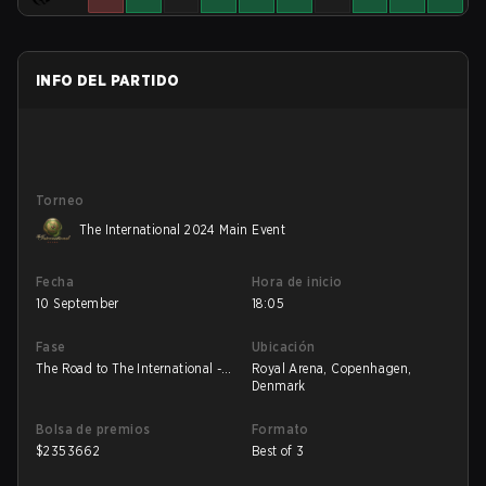
INFO DEL PARTIDO
Torneo
The International 2024 Main Event
Fecha
Hora de inicio
10 September
18:05
Fase
Ubicación
The Road to The International -
Royal Arena, Copenhagen,
LB Qualifiers 2
Denmark
Bolsa de premios
Formato
$
2353662
Best of 3