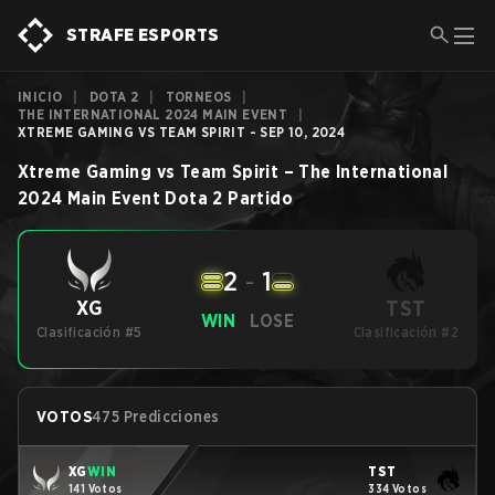
STRAFE ESPORTS
INICIO
|
DOTA 2
|
TORNEOS
|
THE INTERNATIONAL 2024 MAIN EVENT
|
XTREME GAMING VS TEAM SPIRIT - SEP 10, 2024
Xtreme Gaming
vs
Team Spirit
–
The International
2024 Main Event
Dota 2
Partido
2
-
1
TST
XG
WIN
LOSE
Clasificación #5
Clasificación #2
VOTOS
475 Predicciones
XG
WIN
TST
141 Votos
334 Votos