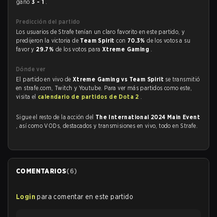
ganó
3 - 1
.
Predicción del partido
Los usuarios de Strafe tenían un claro favorito en este partido, y
predijeron la victoria de
Team Spirit
con
70.3%
de los votos a su
favor y
29.7%
de los votos para
Xtreme Gaming
.
Dónde ver
El partido en vivo de
Xtreme Gaming vs Team Spirit
se transmitió
en strafe.com, Twitch y Youtube. Para ver más partidos como este,
visita el
calendario de partidos de Dota 2
.
Sigue el resto de la acción del
The International 2024 Main Event
, así como VODs, destacados y transmisiones en vivo, todo en Strafe.
COMENTARIOS
(
6
)
Login
para comentar en este partido