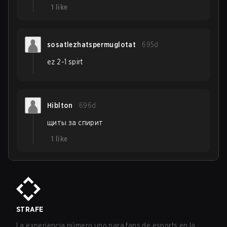
1
like
sosatlezhatspermuglotat
695d
ez 2-1 spirt
Hiblton
696d
щиты за спирит
1
like
STRAFE
La experiencia número uno para fans de esports en la