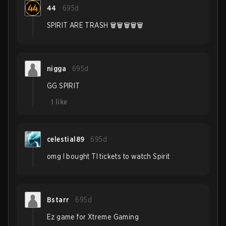
44
695d
SPIRIT ARE TRASH 🗑️🗑️🗑️🗑️🗑️
nigga
695d
GG SPIRIT
1
like
celestial89
695d
omg I bought TI tickets to watch Spirit
Bstarr
695d
Ez game for Xtreme Gaming