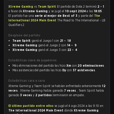
Xtreme Gaming
vs
Team Spirit
El partido de Dota 2 terminó
2 - 1
a favor de
Xtreme Gaming
y se jugó el
10 sept 2024
a las
18:05
.
El partido fue una
serie al mejor de Best of 3
y parte del
The
International 2024 Main Event
The Road to The International - LB
Qualifiers 2.
Desglose del partido
Team Spirit
ganó el Juego 1 con
21 - 18
Xtreme Gaming
ganó el Juego 2 con
14 - 9
Xtreme Gaming
ganó el Juego 3 con
22 - 4
Estadísticas clave de jugadores
Más eliminaciones del partido las hizo
Xm
con
20 eliminaciones
.
Más asistencias del partido las hizo
Dy
con
37 asistencias
.
Estadísticas cara a cara
Xtreme Gaming y Team Spirit se habían enfrentado anteriormente
12
veces
. Xtreme Gaming había ganado
7 veces
, Team Spirit había
ganado
3 veces
y
2 partidos
terminaron en empate.
El último partido entre ellos
se jugó el 4 ago 2024 a las 9:10 en
The International 2024 Main Event
donde
Xtreme Gaming