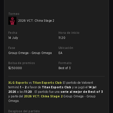
Torneo
2026 VCT: China Stage 2
Fecha
Hora de inicio
14 July
11:20
Fase
Ubicación
Group Omega - Group Omega
EA
Bolsa de premios
Formato
$
250000
Best of 3
XLG Esports
vs
Titan Esports Club
El partido de Valorant
terminó
1 - 2
a favor de
Titan Esports Club
y se jugó el
14 jul
2026
a las
11:20
. El partido fue una
serie al mejor de Best of 3
y parte del
2026 VCT: China Stage 2
Group Omega - Group
Omega.
Desglose del partido