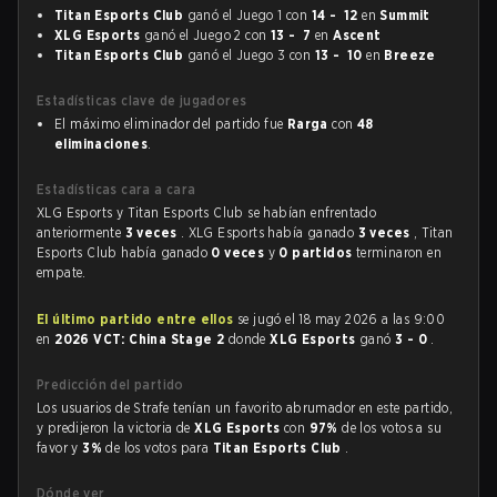
Titan Esports Club
ganó el Juego 1 con
14 - 12
en
Summit
XLG Esports
ganó el Juego 2 con
13 - 7
en
Ascent
Titan Esports Club
ganó el Juego 3 con
13 - 10
en
Breeze
Estadísticas clave de jugadores
El máximo eliminador del partido fue
Rarga
con
48
eliminaciones
.
Estadísticas cara a cara
XLG Esports y Titan Esports Club se habían enfrentado
anteriormente
3 veces
. XLG Esports había ganado
3 veces
, Titan
Esports Club había ganado
0 veces
y
0 partidos
terminaron en
empate.
El último partido entre ellos
se jugó el 18 may 2026 a las 9:00
en
2026 VCT: China Stage 2
donde
XLG Esports
ganó
3 - 0
.
Predicción del partido
Los usuarios de Strafe tenían un favorito abrumador en este partido,
y predijeron la victoria de
XLG Esports
con
97%
de los votos a su
favor y
3%
de los votos para
Titan Esports Club
.
Dónde ver