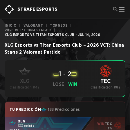
STRAFE ESPORTS
INICIO
|
VALORANT
|
TORNEOS
|
2026 VCT: CHINA STAGE 2
|
XLG ESPORTS VS TITAN ESPORTS CLUB - JUL 14, 2026
XLG Esports
vs
Titan Esports Club
–
2026 VCT: China
Stage 2
Valorant
Partido
1
-
2
TEC
XLG
LOSE
WIN
Clasificación #42
Clasificación #82
TU PREDICCIÓN
133 Predicciones
XLG
WIN
TEC
133 points
3%