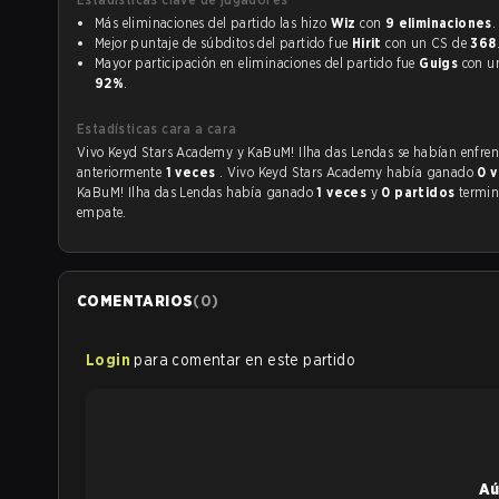
Más eliminaciones del partido las hizo
Wiz
con
9 eliminaciones
.
Mejor puntaje de súbditos del partido fue
Hirit
con un CS de
368
Mayor participación en eliminaciones del partido fue
Guigs
co
92%
.
Estadísticas cara a cara
Vivo Keyd Stars Academy y KaBuM! Ilha das Lendas se habían enfrentado
anteriormente
1 veces
. Vivo Keyd Stars Academy había ganado
0 
KaBuM! Ilha das Lendas había ganado
1 veces
y
0 partidos
termin
empate.
COMENTARIOS
(
0
)
Login
para comentar en este partido
Aú