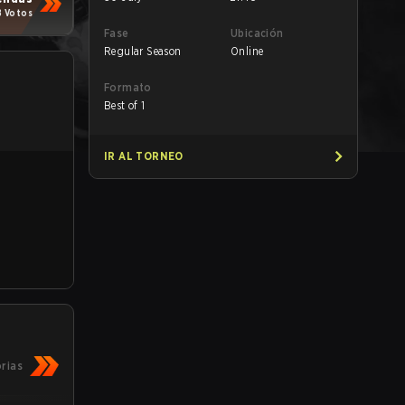
8 Votos
Fase
Ubicación
Regular Season
Online
Formato
Best of 1
IR AL TORNEO
orias