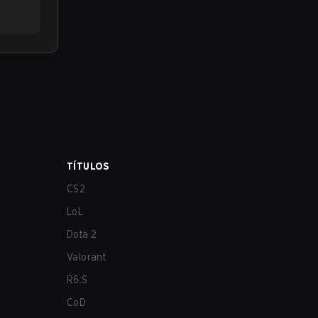
TÍTULOS
CS2
LoL
Dota 2
Valorant
R6:S
CoD