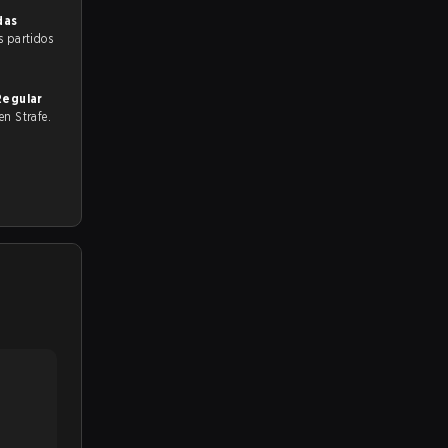
das
s partidos
Regular
 en Strafe.