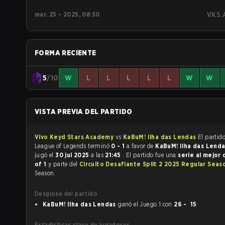
mar. 25 - 2025, 08:30
VKS.
FORMA RECIENTE
5
/10
W
L
L
L
L
L
W
W
VISTA PREVIA DEL PARTIDO
Vivo Keyd Stars Academy
vs
KaBuM! Ilha das Lendas
El partid
League of Legends terminó
0 - 1
a favor de
KaBuM! Ilha das Lend
jugó el
30 jul 2025
a las
21:45
. El partido fue una
serie al mejor
of 1
y parte del
Circuito Desafiante Split 2 2025 Regular Sea
Season.
Desglose del partido
KaBuM! Ilha das Lendas
ganó el Juego 1 con
26 - 15
Estadísticas clave de jugadores