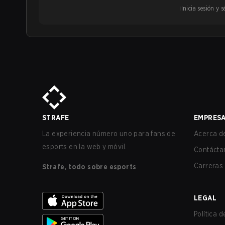
¡Inicia sesión y
STRAFE
EMPRES
La experiencia número uno para fans de
Acerca de
esports en la web y móvil.
Contácta
Carreras
Strafe, todo sobre esports
LEGAL
Política 