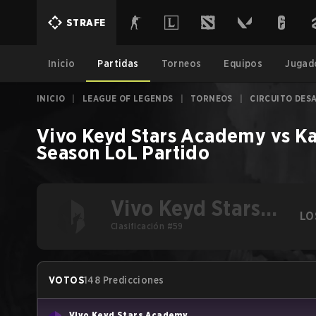
STRAFE
Inicio
Partidas
Torneos
Equipos
Jugad
INICIO
|
LEAGUE OF LEGENDS
|
TORNEOS
|
CIRCUITO DESA
Vivo Keyd Stars Academy
vs
Ka
Season
LoL
Partido
Vivo Keyd Stars
LO
Academy
Clasificación #59
VOTOS
148 Predicciones
Vivo Keyd Stars Academy