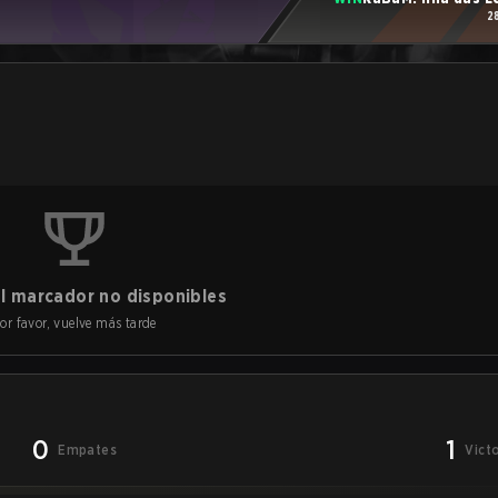
2
l marcador no disponibles
or favor, vuelve más tarde
0
1
Empates
Vict