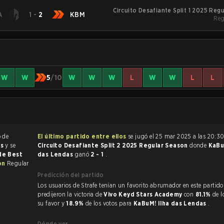
Circuito Desafiante Split 1 2025 Reg
A
1
-
2
KBM
Reg
W
W
5
/10
W
W
W
L
W
W
L
L
o de
El último partido entre ellos
se jugó el 25 mar 2025 a las 20:30
as
y se
Circuito Desafiante Split 2 2025 Regular Season
donde
KaBu
 de Best
das Lendas
ganó
2 - 1
.
son
Regular
Predicción del partido
Los usuarios de Strafe tenían un favorito abrumador en este partido, y
predijeron la victoria de
Vivo Keyd Stars Academy
con
81.1%
de l
su favor y
18.9%
de los votos para
KaBuM! Ilha das Lendas
.
Dónde ver