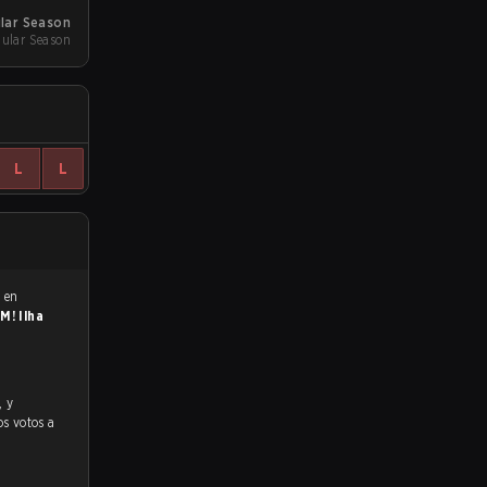
ular Season
ular Season
L
L
 en
M! Ilha
os votos a