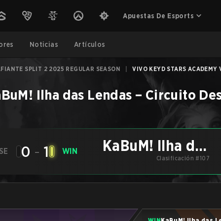
Apuestas De Esports
ores
Noticias
Artículos
FIANTE SPLIT 2 2025 REGULAR SEASON
|
VIVO KEYD STARS ACADEMY V
BuM! Ilha das Lendas
–
Circuito Des
KaBuM! Ilha das
0
-
1
SE
WIN
Clasificación #107
Lendas
WIN
KaBuM! Ilha das 