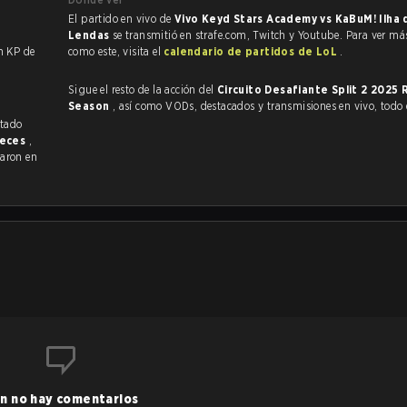
El partido en vivo de
Vivo Keyd Stars Academy vs KaBuM! Ilha 
.
Lendas
se transmitió en strafe.com, Twitch y Youtube. Para ver má
n un KP de
como este, visita el
calendario de partidos de LoL
.
Sigue el resto de la acción del
Circuito Desafiante Split 2 2025 
Season
, así como VODs, destacados y transmisiones en vivo, todo
veces
,
aron en
n no hay comentarios