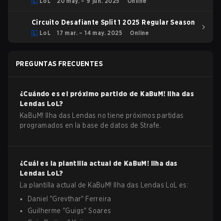
LoL
20 may. – 9 jun. 2025
Online
Circuito Desafiante Split 1 2025 Regular Season
LoL
17 mar. – 14 may. 2025
Online
PREGUNTAS FRECUENTES
¿Cuándo es el próximo partido de
KaBuM! Ilha das
Lendas
LoL
?
KaBuM! Ilha das Lendas no tiene próximos partidas
programados en la base de datos de Strafe.
¿Cuál es la plantilla actual de
KaBuM! Ilha das
Lendas
LoL
?
La plantilla actual de
KaBuM! Ilha das Lendas
LoL
es:
Daniel
"
Grevthar
"
Ferreira
Guilherme
"
Guigs
"
Soares