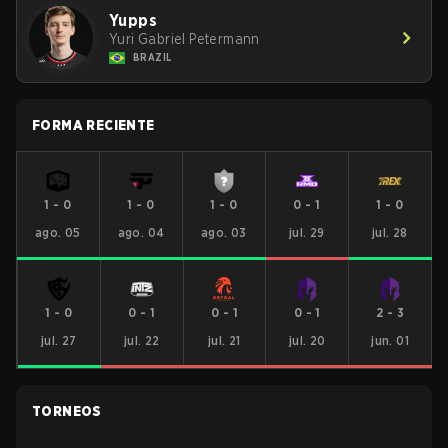
Yupps
Yuri Gabriel Petermann
BRAZIL
FORMA RECIENTE
1
-
0
1
-
0
1
-
0
0
-
1
1
-
0
ago. 05
ago. 04
ago. 03
jul. 29
jul. 28
1
-
0
0
-
1
0
-
1
0
-
1
2
-
3
jul. 27
jul. 22
jul. 21
jul. 20
jun. 01
TORNEOS