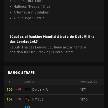
Caio
"
kojima
"
Kojima
Matheus
"
Reaper
"
Silva
Artur
"
scary
"
Scalabrin
Yuri
"
Yupps
"
Gabriel
¿Cuál es el Ranking Mundial Strafe de
KaBuM! Ilha
das Lendas
LoL
?
KaBuM! Ilha das Lendas LoL tiene actualmente la
posición 110 en el Ranking Mundial Strafe.
RANGO STRAFE
#
EQUIPO
PUNTUACIÓN
106
⏷
47
Dplus KIA
1171
107
⏷
37
HMBLE
1170