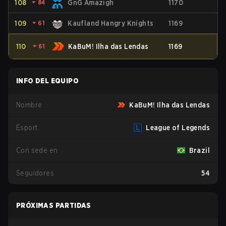
108
⏷
84
GnG Amazigh
1170
109
⏷
61
Kaufland Hangry Knights
1169
110
⏷
61
KaBuM! Ilha das Lendas
1169
INFO DEL EQUIPO
Nombre
KaBuM! Ilha das Lendas
Esport
League of Legends
Con sede en
Brazil
Seguidores
54
PRÓXIMAS PARTIDAS