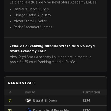
La plantilla actual de
Vivo Keyd Stars Academy
LoL
es:
Daniel
"
Buero
"
Nunes
Thiago
"
Qats
"
Augusto
Victor
"
sarolu
"
Satoru
Pedro
"
scamber
"
Lemos
¿Cuál es el Ranking Mundial Strafe de
Vivo Keyd
Stars Academy
LoL
?
Vivo Keyd Stars Academy LoL tiene actualmente la
posición 55 en el Ranking Mundial Strafe.
RANGO STRAFE
#
EQUIPO
PUNTUACIÓN
51
Esprit Shōnen
1234
52
DetonatioN FocusMe
1230