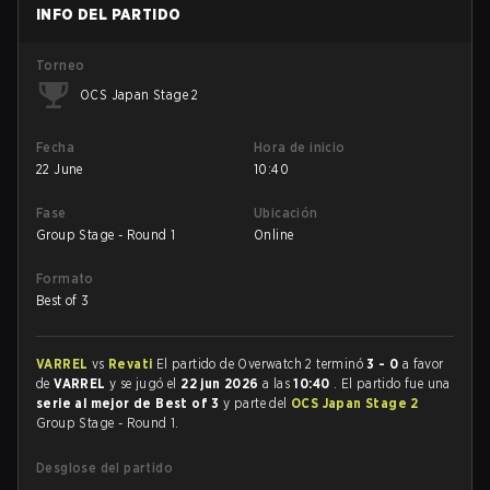
INFO DEL PARTIDO
Torneo
OCS Japan Stage 2
Fecha
Hora de inicio
22 June
10:40
Fase
Ubicación
Group Stage - Round 1
Online
Formato
Best of 3
VARREL
vs
Revati
El partido de Overwatch 2 terminó
3 - 0
a favor
de
VARREL
y se jugó el
22 jun 2026
a las
10:40
. El partido fue una
serie al mejor de Best of 3
y parte del
OCS Japan Stage 2
Group Stage - Round 1.
Desglose del partido