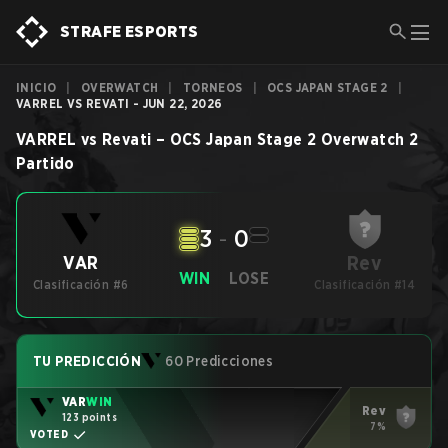
STRAFE ESPORTS
INICIO
|
OVERWATCH
|
TORNEOS
|
OCS JAPAN STAGE 2
|
VARREL VS REVATI - JUN 22, 2026
VARREL
vs
Revati
–
OCS Japan Stage 2
Overwatch 2
Partido
3
-
0
Rev
VAR
WIN
LOSE
Clasificación #6
Clasificación #14
TU PREDICCIÓN
60 Predicciones
VAR
WIN
Rev
123 points
7%
VOTED