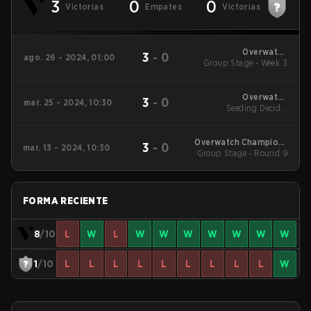
3
0
0
Victorias
Empates
Victorias
Overwatch
3
-
0
ago. 26 - 2024, 01:00
Group Stage - Week 3
Champions Series
2024 - Stage 2 Japan
Overwatch
3
-
0
mar. 25 - 2024, 10:30
Champions Series
Seeding Decider
2024 - Stage 1 Japan
Matches - Seeding
Decider Matches
Overwatch Champions
3
-
0
mar. 13 - 2024, 10:30
Group Stage - Round 9
Series 2024 - Stage 1
Japan
FORMA RECIENTE
8
/10
L
W
L
W
W
W
W
W
W
W
1
/10
L
L
L
L
L
L
L
L
L
W