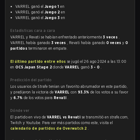
VARREL ganó el
Juego 1
en
VARREL ganó el
Juego 2
en
VARREL ganó el
Juego 3
en
Estadísticas cara a cara
VARREL y Revati se habían enfrentado anteriormente
3 veces
.
VARREL había ganado
3 veces
, Revati había ganado
0 veces
y
0
partidos
terminaron en empate.
El último partido entre ellos
se jugó el 26 ago 2024 a las 13:00
en
OCS Japan Stage 2
donde
VARREL
ganó
3 - 0
.
Predicción del partido
Los usuarios de Strafe tenían un favorito abrumador en este partido,
y predijeron la victoria de
VARREL
con
93.3%
de los votos a su favor
y
6.7%
de los votos para
Revati
.
Dónde ver
El partido en vivo de
VARREL vs Revati
se transmitió en strafe.com,
Twitch y Youtube. Para ver más partidos como este, visita el
calendario de partidos de Overwatch 2
.